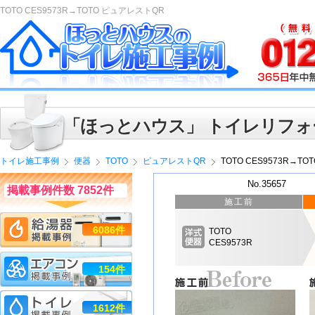
TOTO CES9573R→TOTO ピュアレストQR
「ほっとハウス」 トイレリフォ
トイレ施工事例
便器
TOTO
ピュアレストQR
TOTO CES9573R→T
No.35657
掲載事例件数 7852件
施工前
6086件
TOTO
CES9573R
154件
1612件