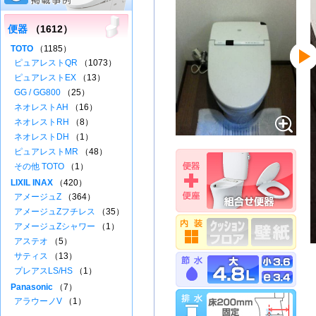
便器
（1612）
TOTO
（1185）
ピュアレストQR
（1073）
ピュアレストEX
（13）
GG / GG800
（25）
ネオレストAH
（16）
ネオレストRH
（8）
ネオレストDH
（1）
ピュアレストMR
（48）
その他 TOTO
（1）
LIXIL INAX
（420）
アメージュZ
（364）
アメージュZフチレス
（35）
アメージュZシャワー
（1）
アステオ
（5）
サティス
（13）
プレアスLS/HS
（1）
Panasonic
（7）
アラウーノV
（1）