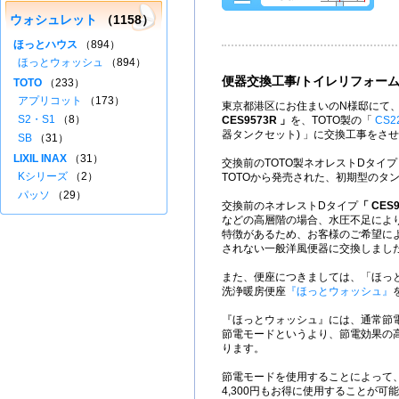
ウォシュレット
（1158）
ほっとハウス
（894）
ほっとウォッシュ
（894）
便器交換工事/トイレリフォー
TOTO
（233）
アプリコット
（173）
東京都港区にお住まいのN様邸にて、T
S2・S1
（8）
CES9573R
」
を、TOTO製の「
CS2
器タンクセット) 」に交換工事をさ
SB
（31）
LIXIL INAX
（31）
交換前のTOTO製ネオレストDタイプ
Kシリーズ
（2）
TOTOから発売された、初期型のタ
パッソ
（29）
交換前のネオレストDタイプ
「 CES
などの高層階の場合、水圧不足によ
特徴があるため、お客様のご希望に
されない一般洋風便器に交換しまし
また、便座につきましては、「ほっ
洗浄暖房便座
『ほっとウォッシュ』
『ほっとウォッシュ』には、通常節
節電モードというより、節電効果の
ります。
節電モードを使用することによって
4,300円もお得に使用することが可