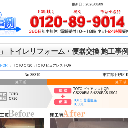
更新日：2026/08/09
」 トイレリフォーム・便器交換 施工事
トQR
TOTO C720→TOTO ピュアレストQR
No.35319
東京都中野区 
施工前
施工後
TOTO ピュアレストQR
CS220BM-SH220BAS #SC1
TOTO
C720
TOTO 普通便座
TC301