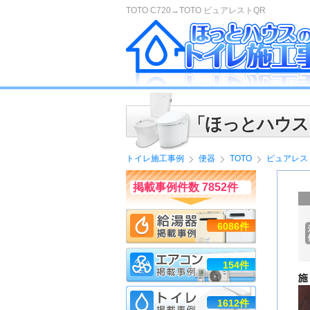
TOTO C720→TOTO ピュアレストQR
「ほっとハウス
トイレ施工事例
便器
TOTO
ピュアレス
掲載事例件数 7852件
6086件
154件
1612件