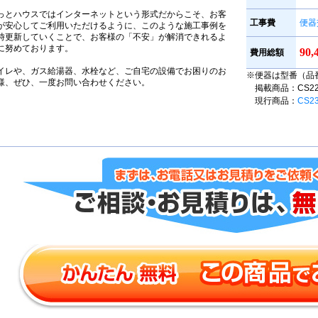
っとハウスではインターネットという形式だからこそ、お客
工事費
便器
が安心してご利用いただけるように、このような施工事例を
時更新していくことで、お客様の「不安」が解消できれるよ
に努めております。
90
費用総額
イレや、ガス給湯器、水栓など、ご自宅の設備でお困りのお
※便器は型番（品
様、ぜひ、一度お問い合わせください。
掲載商品：CS220B
現行商品：
CS2