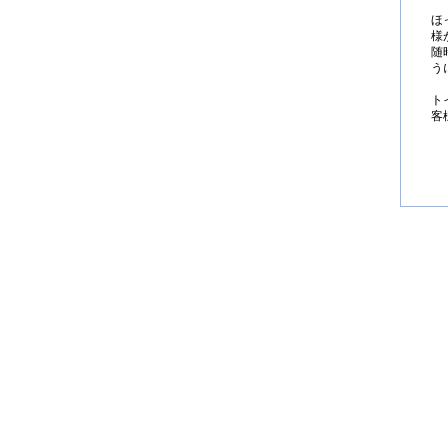
ほ
様
随
う
ト
客