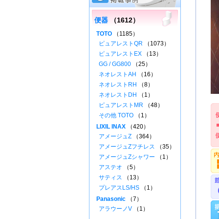
便器
（1612）
TOTO
（1185）
ピュアレストQR
（1073）
ピュアレストEX
（13）
GG / GG800
（25）
ネオレストAH
（16）
ネオレストRH
（8）
ネオレストDH
（1）
ピュアレストMR
（48）
その他 TOTO
（1）
LIXIL INAX
（420）
アメージュZ
（364）
アメージュZフチレス
（35）
アメージュZシャワー
（1）
アステオ
（5）
サティス
（13）
プレアスLS/HS
（1）
Panasonic
（7）
アラウーノV
（1）