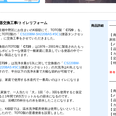
器交換工事/トイレリフォーム
商品詳細
━━
京都中野区にお住まいのK様邸にて、TOTO製「
C720
」を、
じTOTO製の「
CS220BM-SH220BAS #SC1
(便器タンクセッ
【 
) 」に交換工事をさせていただきました。
床排
【メ
換前のTOTO製「
C720
」は1976～2001年に製造されたもっ
【 品
もポピュラーな便器で一般家庭に普及している便器の中で一
【 
多い製品となります。
【 定
【 特
C720
」は洗浄水量が13Lに対して交換後の「
CS220BM-
220BAS #SC1
(便器タンクセット) 」の大洗浄は4.8Lとなり
すので、半分以下の洗浄水量で大幅な節約が可能です。
※キ
は、家庭で使用する水道代で一番高いのはトイレになりま
━━
。
【 
人家族で、一人当たり「大」1回「小」3回を使用すると仮定
【メ
ると1年間で約5万リットルもの節水になるのです。
【 品
れは、浴槽235杯分もの水を節水したことになります。
【 
た、K様邸では、温水洗浄暖房便座は使用しないということ
【 定
したので、TOTO製の普通便座を設置しました。
【 特