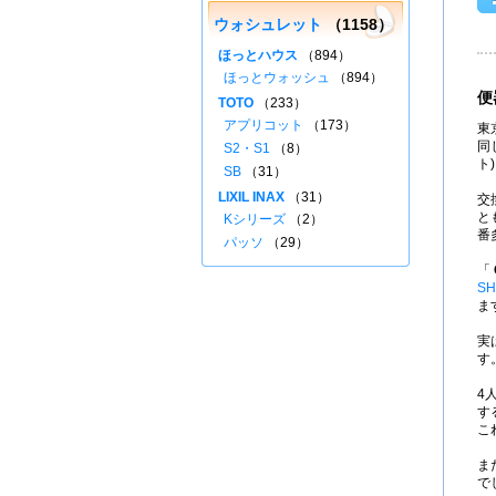
ウォシュレット
（1158）
ほっとハウス
（894）
ほっとウォッシュ
（894）
便
TOTO
（233）
アプリコット
（173）
東
同
S2・S1
（8）
ト
SB
（31）
LIXIL INAX
（31）
交
と
Kシリーズ
（2）
番
パッソ
（29）
「
SH
ま
実
す
4
す
こ
ま
で