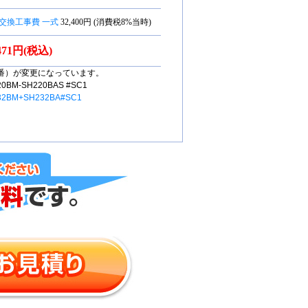
交換工事費 一式
32,400円 (消費税8%当時)
,471円(税込)
番）が変更になっています。
M-SH220BAS #SC1
32BM+SH232BA#SC1