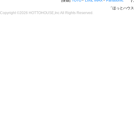
便器
TOTO
LIXIL INAX
Panasonic
「ほっとハウス
Copyright ©2026 HOTTOHOUSE,Inc All Rights Reserved.