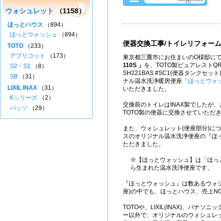
ウォシュレット
（1158）
ほっとハウス
（894）
ほっとウォッシュ
（894）
便器交換工事/トイレリフォー
TOTO
（233）
アプリコット
（173）
東京都三鷹市にお住まいのO様邸にて
110S 」
を、TOTO製ピュアレストQRシ
S2・S1
（8）
SH221BAS #SC1(便器タンクセ
SB
（31）
ナル温水洗浄暖房便座
『ほっとウォ
LIXIL INAX
（31）
いただきました。
Kシリーズ
（2）
交換前のトイレはINAX製でしたが
パッソ
（29）
TOTO製の便器に交換させていただ
また、ウォシュレット(便座部分)に
スのオリジナル温水洗浄便座の『ほ
ただきました。
※【ほっとウォッシュ】は「ほっ
ら生まれた温水洗浄便座です。
『ほっとウォッシュ』は数あるウォ
座)の中でも、ほっとハウス、売上NO
TOTOや、LIXIL(INAX)、パナソニ
ー以外で、オリジナルのウォシュレッ