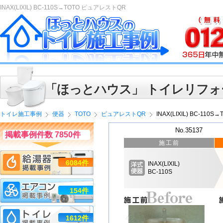
INAX(LIXIL) BC-110S→TOTO ピュアレストQR
「ほっとハウス」 トイレリフォ
トイレ施工事例
便器
TOTO
ピュアレストQR
INAX(LIXIL) BC-11
No.35137
掲載事例件数 7850件
施工前
6084件
INAX(LIXIL)
BC-110S
154件
1612件