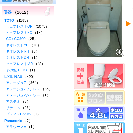
便器
（1612）
TOTO
（1185）
ピュアレストQR
（1073）
ピュアレストEX
（13）
GG / GG800
（25）
ネオレストAH
（16）
ネオレストRH
（8）
ネオレストDH
（1）
ピュアレストMR
（48）
その他 TOTO
（1）
LIXIL INAX
（420）
アメージュZ
（364）
アメージュZフチレス
（35）
アメージュZシャワー
（1）
アステオ
（5）
サティス
（13）
プレアスLS/HS
（1）
Panasonic
（7）
アラウーノV
（1）