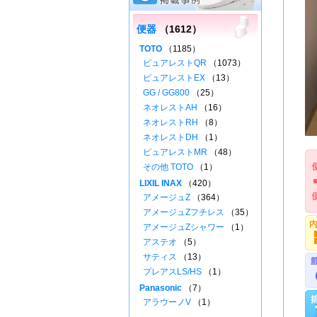
便器
（1612）
TOTO
（1185）
ピュアレストQR
（1073）
ピュアレストEX
（13）
GG / GG800
（25）
ネオレストAH
（16）
ネオレストRH
（8）
ネオレストDH
（1）
ピュアレストMR
（48）
その他 TOTO
（1）
LIXIL INAX
（420）
アメージュZ
（364）
アメージュZフチレス
（35）
アメージュZシャワー
（1）
アステオ
（5）
サティス
（13）
プレアスLS/HS
（1）
Panasonic
（7）
アラウーノV
（1）