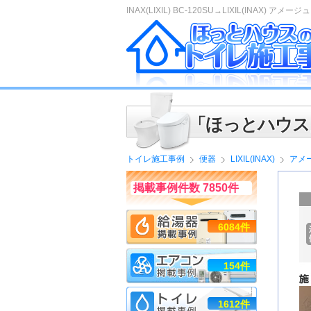
INAX(LIXIL) BC-120SU→LIXIL(INAX) アメージュ
「ほっとハウス
トイレ施工事例
便器
LIXIL(INAX)
アメ
掲載事例件数 7850件
6084件
154件
1612件