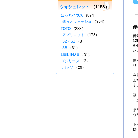
ウォシュレット
（1158）
ほっとハウス
（894）
ほっとウォッシュ
（894）
便
TOTO
（233）
アプリコット
（173）
神
12
S2・S1
（8）
B
SB
（31）
た
LIXIL INAX
（31）
便
Kシリーズ
（2）
り
パッソ
（29）
今
ま
す
ほ
ご
​
う
ト
様