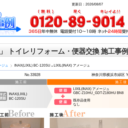
更新日：2026/08/07
」 トイレリフォーム・便器交換 施工事
ージュ
INAX(LIXIL) BC-120SU→LIXIL(INAX) アメージュ
No.33928
神奈川県横浜市緑区 
施工前
施工後
LIXIL(INAX) アメージュ
GBC-Z10HU_GDT-Z180HU BN8
INAX(LIXIL)
BC-120SU
既存品使用
なし