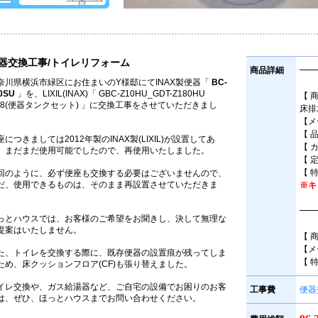
器交換工事/トイレリフォーム
商品詳細
━━
奈川県横浜市緑区にお住まいのY様邸にてINAX製便器「
BC-
0SU
」を、LIXIL(INAX)「 GBC-Z10HU_GDT-Z180HU
【 
N8(便器タンクセット) 」に交換工事をさせていただきまし
床排
。
【メー
【 品
座につきましては2012年製のINAX製(LIXIL)が設置してあ
【 
、まだまだ使用可能でしたので、再使用いたしました。
【 定
【 特
回のように、必ず便座も交換する必要はございませんので、
だ、使用できるものは、そのまま再設置させていただきま
※キ
。
━━
っとハウスでは、お客様のご希望をお聞きし、決して無理な
提案はいたしません。
【 
【メ
また、トイレを交換する際に、既存便器の設置痕が残ってしま
【 
ため、床クッションフロア(CF)も張り替えました。
イレ交換や、ガス給湯器など、ご自宅の設備でお困りのお客
工事費
便器
は、ぜひ、ほっとハウスまでお問い合わせください。