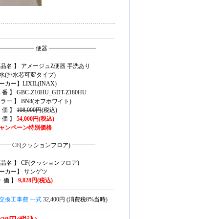
━━━━━━ 便器 ━━━━━━━━
商品名 】 アメージュZ便器 手洗あり
水(排水芯可変タイプ)
カー】LIXIL(INAX)
 番 】 GBC-Z10HU_GDT-Z180HU
カラー 】 BN8(オフホワイト)
 価 】
108,000円
(税込)
 価 】
54,000円(税込)
ャンペーン特別価格
━━ CF(クッションフロア) ━━━━
商品名 】 CF(クッションフロア)
ーカー】 サンゲツ
特 価 】
9,828円(税込)
交換工事費 一式
32,400円 (消費税8%当時)