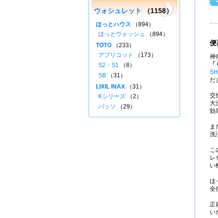
ウォシュレット
（1158）
ほっとハウス
（894）
ほっとウォッシュ
（894）
便
TOTO
（233）
アプリコット
（173）
神
「 
S2・S1
（8）
SH
SB
（31）
だ
LIXIL INAX
（31）
交
Kシリーズ
（2）
大
パッソ
（29）
効
ま
洗
こ
レ
い
ほ
全
正
い