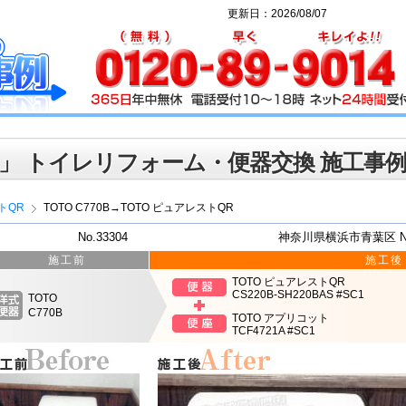
更新日：2026/08/07
」 トイレリフォーム・便器交換 施工事
トQR
TOTO C770B→TOTO ピュアレストQR
No.33304
神奈川県横浜市青葉区 
施工前
施工後
TOTO ピュアレストQR
CS220B-SH220BAS #SC1
TOTO
C770B
TOTO アプリコット
TCF4721A #SC1