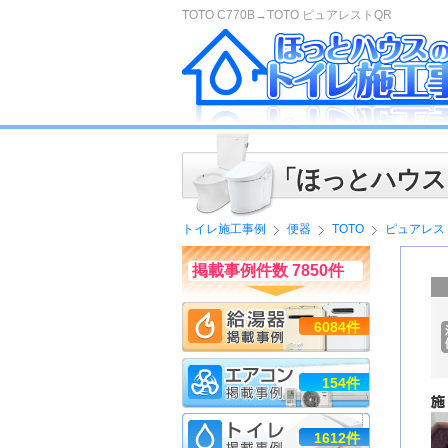
TOTO C770B→TOTO ピュアレストQR
「ほっとハウス
トイレ施工事例
便器
TOTO
ピュアレス
掲載事例件数 7850件
6084件
154件
1612件