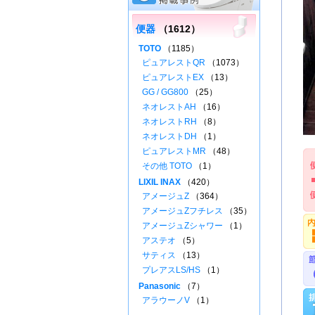
便器
（1612）
TOTO
（1185）
ピュアレストQR
（1073）
ピュアレストEX
（13）
GG / GG800
（25）
ネオレストAH
（16）
ネオレストRH
（8）
ネオレストDH
（1）
ピュアレストMR
（48）
その他 TOTO
（1）
LIXIL INAX
（420）
アメージュZ
（364）
アメージュZフチレス
（35）
アメージュZシャワー
（1）
アステオ
（5）
サティス
（13）
プレアスLS/HS
（1）
Panasonic
（7）
アラウーノV
（1）