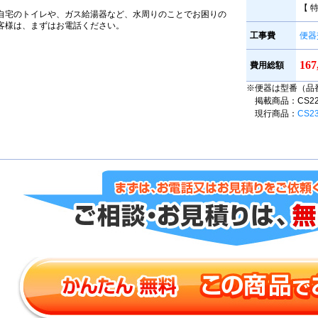
【 特
自宅のトイレや、ガス給湯器など、水周りのことでお困りの
客様は、まずはお電話ください。
工事費
便器
16
費用総額
※便器は型番（品
掲載商品：CS220B
現行商品：
CS2