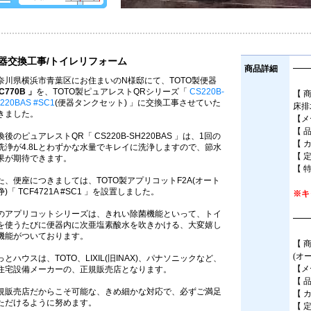
器交換工事/トイレリフォーム
商品詳細
━━
奈川県横浜市青葉区にお住まいのN様邸にて、TOTO製便器
C770B 」
を、TOTO製ピュアレストQRシリーズ「
CS220B-
【 
220BAS #SC1
(便器タンクセット) 」に交換工事させていた
床排
きました。
【メ
【 品
換後のピュアレストQR「 CS220B-SH220BAS 」は、1回の
【 
洗浄が4.8Lとわずかな水量でキレイに洗浄しますので、節水
【 定
果が期待できます。
【 特
た、便座につきましては、TOTO製アプリコットF2A(オート
浄)「 TCF4721A #SC1 」を設置しました。
※キ
のアプリコットシリーズは、きれい除菌機能といって、トイ
━━
を使うたびに便器内に次亜塩素酸水を吹きかける、大変嬉し
機能がついております。
【 
(オ
っとハウスは、TOTO、LIXIL(旧INAX)、パナソニックなど、
【メ
住宅設備メーカーの、正規販売店となります。
【 品
規販売店だからこそ可能な、きめ細かな対応で、必ずご満足
【 
ただけるように努めます。
【 定