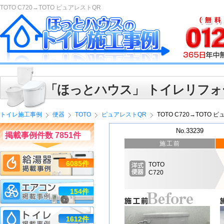
TOTO C720→TOTO ピュアレストQR
「ほっとハウス」 トイレリフォ
トイレ施工事例
便器
TOTO
ピュアレストQR
TOTO C720→TOTO 
No.33239
掲載事例件数 7851件
施工前
6085件
TOTO
C720
154件
1612件