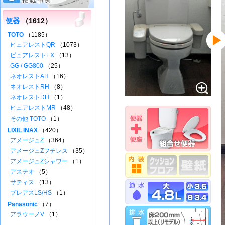
便器
（1612）
TOTO
（1185）
ピュアレストQR
（1073）
ピュアレストEX
（13）
GG / GG800
（25）
ネオレストAH
（16）
ネオレストRH
（8）
ネオレストDH
（1）
ピュアレストMR
（48）
その他 TOTO
（1）
LIXIL INAX
（420）
アメージュZ
（364）
アメージュZフチレス
（35）
アメージュZシャワー
（1）
アステオ
（5）
サティス
（13）
プレアスLS/HS
（1）
Panasonic
（7）
アラウーノV
（1）