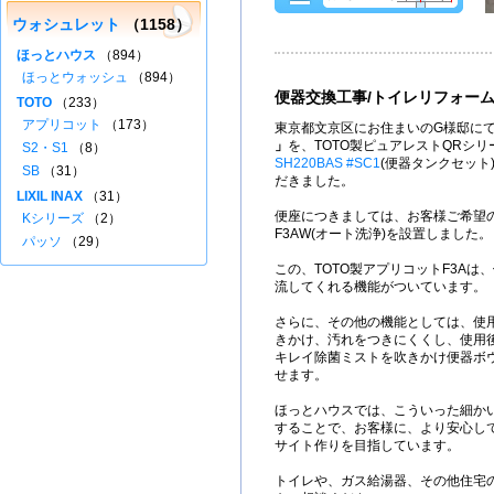
ウォシュレット
（1158）
ほっとハウス
（894）
ほっとウォッシュ
（894）
便器交換工事/トイレリフォー
TOTO
（233）
アプリコット
（173）
東京都文京区にお住まいのG様邸にて
」
を、TOTO製ピュアレストQRシ
S2・S1
（8）
SH220BAS #SC1
(便器タンクセット
SB
（31）
だきました。
LIXIL INAX
（31）
便座につきましては、お客様ご希望の
Kシリーズ
（2）
F3AW(オート洗浄)を設置しました。
パッソ
（29）
この、TOTO製アプリコットF3Aは
流してくれる機能がついています。
さらに、その他の機能としては、使
きかけ、汚れをつきにくくし、使用
キレイ除菌ミストを吹きかけ便器ボ
せます。
ほっとハウスでは、こういった細か
することで、お客様に、より安心し
サイト作りを目指しています。
トイレや、ガス給湯器、その他住宅