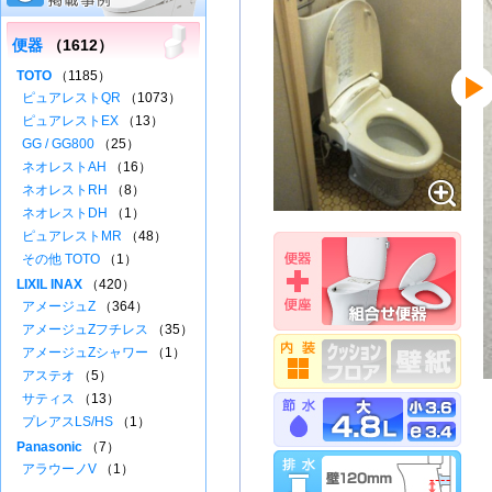
便器
（1612）
TOTO
（1185）
ピュアレストQR
（1073）
ピュアレストEX
（13）
GG / GG800
（25）
ネオレストAH
（16）
ネオレストRH
（8）
ネオレストDH
（1）
ピュアレストMR
（48）
その他 TOTO
（1）
LIXIL INAX
（420）
アメージュZ
（364）
アメージュZフチレス
（35）
アメージュZシャワー
（1）
アステオ
（5）
サティス
（13）
プレアスLS/HS
（1）
Panasonic
（7）
アラウーノV
（1）