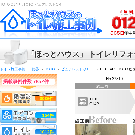
TOTO C14P→TOTO ピュアレストQR
「ほっとハウス」 トイレリフォ
トイレ施工事例
便器
TOTO
ピュアレストQR
TOTO C14P→TOTO 
No.32810
掲載事例件数 7852件
施工前
6086件
TOTO
C14P
154件
1612件