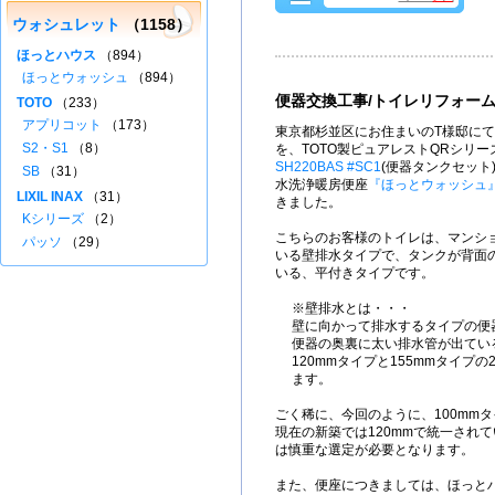
ウォシュレット
（1158）
ほっとハウス
（894）
ほっとウォッシュ
（894）
便器交換工事/トイレリフォー
TOTO
（233）
アプリコット
（173）
東京都杉並区にお住まいのT様邸にて
S2・S1
（8）
を、TOTO製ピュアレストQRシリー
SH220BAS #SC1
(便器タンクセット
SB
（31）
水洗浄暖房便座
『ほっとウォッシュ
LIXIL INAX
（31）
きました。
Kシリーズ
（2）
こちらのお客様のトイレは、マンシ
パッソ
（29）
いる壁排水タイプで、タンクが背面
いる、平付きタイプです。
※壁排水とは・・・
壁に向かって排水するタイプの便
便器の奥裏に太い排水管が出てい
120mmタイプと155mmタイプの
ます。
ごく稀に、今回のように、100mm
現在の新築では120mmで統一され
は慎重な選定が必要となります。
また、便座につきましては、ほっと