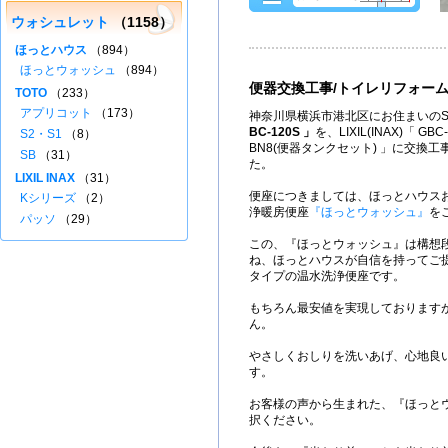
ウォシュレット
（1158）
ほっとハウス
（894）
ほっとウォッシュ
（894）
便器交換工事/トイレリフォー
TOTO
（233）
アプリコット
（173）
神奈川県横浜市港北区にお住まいのS
BC-120S 」
を、LIXIL(INAX)「 GBC
S2・S1
（8）
BN8(便器タンクセット) 」に交換
SB
（31）
た。
LIXIL INAX
（31）
便座につきましては、ほっとハウス
Kシリーズ
（2）
浄暖房便座
『ほっとウォッシュ』
を
パッソ
（29）
この、『ほっとウォッシュ』は構想
ね、ほっとハウスが自信を持ってご
タイプの温水洗浄便座です。
もちろん最安値を実現しております
ん。
やさしくおしりを洗いあげ、心地良
す。
お客様の声から生まれた、『ほっと
択ください。