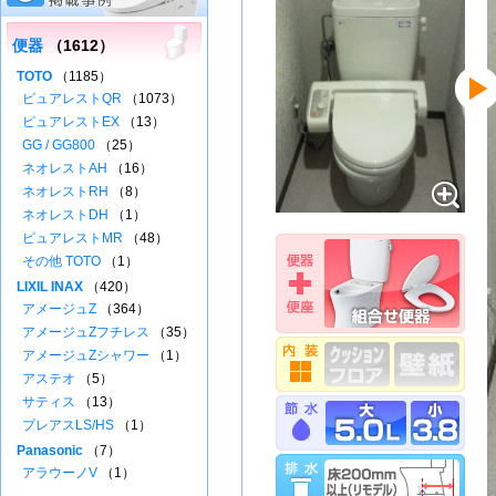
便器
（1612）
TOTO
（1185）
ピュアレストQR
（1073）
ピュアレストEX
（13）
GG / GG800
（25）
ネオレストAH
（16）
ネオレストRH
（8）
ネオレストDH
（1）
ピュアレストMR
（48）
その他 TOTO
（1）
LIXIL INAX
（420）
アメージュZ
（364）
アメージュZフチレス
（35）
アメージュZシャワー
（1）
アステオ
（5）
サティス
（13）
プレアスLS/HS
（1）
Panasonic
（7）
アラウーノV
（1）