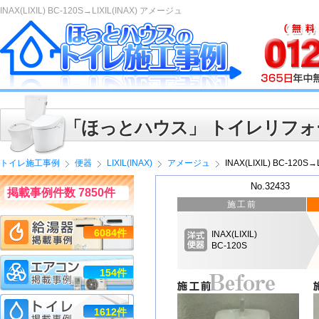
INAX(LIXIL) BC-120S→LIXIL(INAX) アメージュ
「ほっとハウス」 トイレリフォ
トイレ施工事例
便器
LIXIL(INAX)
アメージュ
INAX(LIXIL) BC-120S
No.32433
掲載事例件数 7850件
施工前
6084件
INAX(LIXIL)
BC-120S
154件
1612件