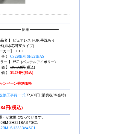
━━━━━━ 便器 ━━━━━━━━
商品名 】 ピュアレストQR 手洗あり
水(排水芯可変タイプ)
ーカー】TOTO
 番 】
CS220BM-SH221BAS
カラー 】 #SC1(パステルアイボリー)
 価 】
107,568円
(税込)
 価 】
53,784円(税込)
ャンペーン特別価格
交換工事費 一式
32,400円 (消費税8%当時)
,184円(税込)
番）が変更になっています。
M-SH221BAS #SC1
32BM+SH233BA#SC1