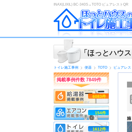
INAX(LIXIL) BC-340S→TOTO ピュアレストQR
「ほっとハウス
トイレ施工事例
便器
TOTO
ピュアレス
掲載事例件数 7849件
6083件
154件
1612件