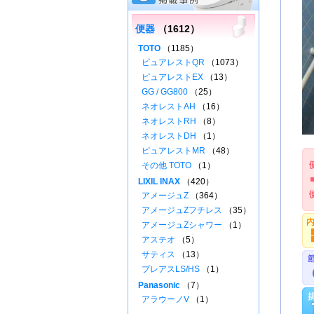
便器
（1612）
TOTO
（1185）
ピュアレストQR
（1073）
ピュアレストEX
（13）
GG / GG800
（25）
ネオレストAH
（16）
ネオレストRH
（8）
ネオレストDH
（1）
ピュアレストMR
（48）
その他 TOTO
（1）
LIXIL INAX
（420）
アメージュZ
（364）
アメージュZフチレス
（35）
アメージュZシャワー
（1）
アステオ
（5）
サティス
（13）
プレアスLS/HS
（1）
Panasonic
（7）
アラウーノV
（1）