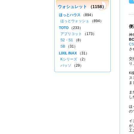
ウォシュレット
（1158）
ほっとハウス
（894）
ほっとウォッシュ
（894）
便
TOTO
（233）
アプリコット
（173）
神
BC
S2・S1
（8）
CS
SB
（31）
さ
LIXIL INAX
（31）
交
Kシリーズ
（2）
り
パッソ
（29）
K
ス
ま
ま
し
ほ
の
イ
が
工