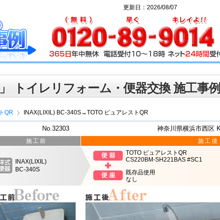
更新日：2026/08/07
」 トイレリフォーム・便器交換 施工事
トQR
INAX(LIXIL) BC-340S→TOTO ピュアレストQR
No.32303
神奈川県横浜市西区 
施工前
施工後
TOTO ピュアレストQR
CS220BM-SH221BAS #SC1
INAX(LIXIL)
BC-340S
既存品使用
なし