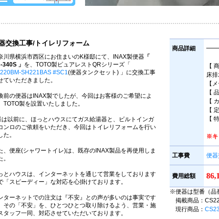
器交換工事/トイレリフォーム
商品詳細
━━
奈川県横浜市西区にお住まいのK様邸にて、INAX製便器
「
-340S 」
を、TOTO製ピュアレストQRシリーズ「
【 
220BM-SH221BAS #SC1
(便器タンクセット) 」に交換工事
床排
せていただきました。
【メ
【 品
換前の便器はINAX製でしたが、今回はお客様のご希望によ
【 
、TOTO製を設置いたしました。
【 定
【 特
様
は以前に、ほっとハウスにてガス給湯器と、ビルトインガ
コンロのご依頼をいただき、今回はトイレリフォームを行い
した。
※キ
た、便座(シャワートイレ)は、既存のINAX製品を再使用しま
工事費
便器
た。
っとハウスは、インターネットを通じて営業をしております
86
費用総額
で「スピーディー」な対応を心掛けております。
※便器は型番（品
ンターネットでの注文は『不安』との声が多いのは事実です
掲載商品：CS220B
、その「不安」を、ひとつひとつ取り除けるよう、営業・施
現行商品：
CS2
スタッフ一同、対応させていただいております。