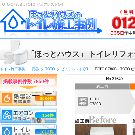
TOTO C780B→TOTO ピュアレストQR
「ほっとハウス」 トイレリフォ
トイレ施工事例
便器
TOTO
ピュアレストQR
TOTO C780B→TOTO
No.31640
掲載事例件数 7850件
施工前
6084件
TOTO
C780B
154件
1612件