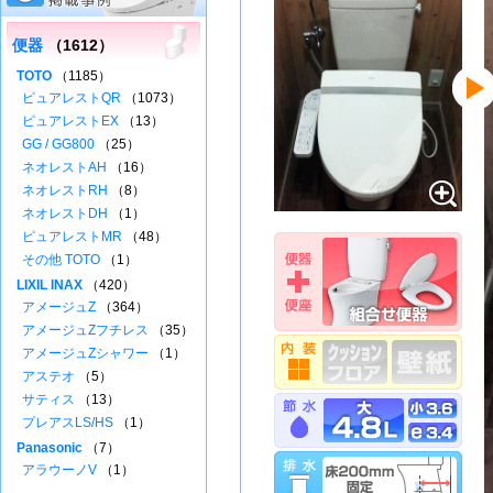
便器
（1612）
TOTO
（1185）
ピュアレストQR
（1073）
ピュアレストEX
（13）
GG / GG800
（25）
ネオレストAH
（16）
ネオレストRH
（8）
ネオレストDH
（1）
ピュアレストMR
（48）
その他 TOTO
（1）
LIXIL INAX
（420）
アメージュZ
（364）
アメージュZフチレス
（35）
アメージュZシャワー
（1）
アステオ
（5）
サティス
（13）
プレアスLS/HS
（1）
Panasonic
（7）
アラウーノV
（1）