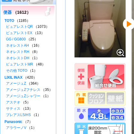
便器
（1612）
TOTO
（1185）
ピュアレストQR
（1073）
ピュアレストEX
（13）
GG / GG800
（25）
ネオレストAH
（16）
ネオレストRH
（8）
ネオレストDH
（1）
ピュアレストMR
（48）
その他 TOTO
（1）
LIXIL INAX
（420）
アメージュZ
（364）
アメージュZフチレス
（35）
アメージュZシャワー
（1）
アステオ
（5）
サティス
（13）
プレアスLS/HS
（1）
Panasonic
（7）
アラウーノV
（1）