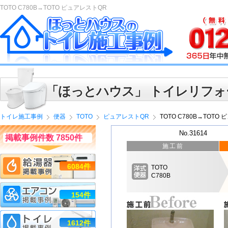
TOTO C780B→TOTO ピュアレストQR
「ほっとハウス」 トイレリフォ
トイレ施工事例
便器
TOTO
ピュアレストQR
TOTO C780B→TOTO
No.31614
掲載事例件数 7850件
施工前
6084件
TOTO
C780B
154件
1612件