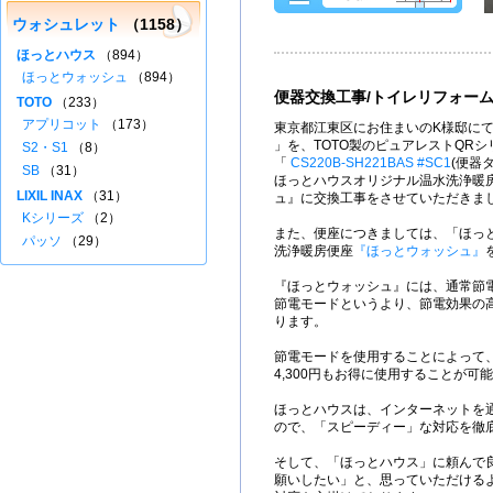
ウォシュレット
（1158）
ほっとハウス
（894）
ほっとウォッシュ
（894）
便器交換工事/トイレリフォー
TOTO
（233）
アプリコット
（173）
東京都江東区にお住まいのK様邸にて
」を、TOTO製のピュアレストQRシ
S2・S1
（8）
「
CS220B-SH221BAS #SC1
(便器
SB
（31）
ほっとハウスオリジナル温水洗浄暖
LIXIL INAX
（31）
ュ』に交換工事をさせていただきま
Kシリーズ
（2）
また、便座につきましては、「ほっ
パッソ
（29）
洗浄暖房便座
『ほっとウォッシュ』
『ほっとウォッシュ』には、通常節
節電モードというより、節電効果の
ります。
節電モードを使用することによって
4,300円もお得に使用することが可
ほっとハウスは、インターネットを
ので、「スピーディー」な対応を徹
そして、「ほっとハウス」に頼んで
願いしたい」と、思っていただける