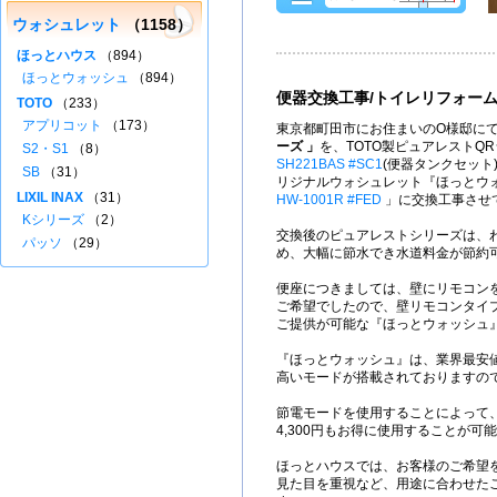
ウォシュレット
（1158）
ほっとハウス
（894）
ほっとウォッシュ
（894）
便器交換工事/トイレリフォー
TOTO
（233）
アプリコット
（173）
東京都町田市にお住まいのO様邸にて
ーズ 」
を、TOTO製ピュアレストQ
S2・S1
（8）
SH221BAS #SC1
(便器タンクセット
SB
（31）
リジナルウォシュレット『ほっとウォッシ
LIXIL INAX
（31）
HW-1001R #FED
」に交換工事させ
Kシリーズ
（2）
交換後のピュアレストシリーズは、わ
パッソ
（29）
め、大幅に節水でき水道料金が節約
便座につきましては、壁にリモコン
ご希望でしたので、壁リモコンタイ
ご提供が可能な『ほっとウォッシュ
『ほっとウォッシュ』は、業界最安
高いモードが搭載されておりますの
節電モードを使用することによって
4,300円もお得に使用することが可
ほっとハウスでは、お客様のご希望
見た目を重視など、用途に合わせた