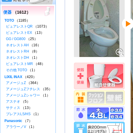
便器
（1612）
TOTO
（1185）
ピュアレストQR
（1073）
ピュアレストEX
（13）
GG / GG800
（25）
ネオレストAH
（16）
ネオレストRH
（8）
ネオレストDH
（1）
ピュアレストMR
（48）
その他 TOTO
（1）
LIXIL INAX
（420）
アメージュZ
（364）
アメージュZフチレス
（35）
アメージュZシャワー
（1）
アステオ
（5）
サティス
（13）
プレアスLS/HS
（1）
Panasonic
（7）
アラウーノV
（1）