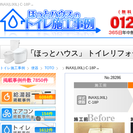
INAX(LIXIL) C-18P→
「ほっとハウス」 トイレリフォ
トイレ施工事例
便器
TOTO
INAX(LIXIL) C-18P→
No.28286
掲載事例件数 7850件
施工前
6084件
INAX(LIXIL)
C-18P
154件
1612件