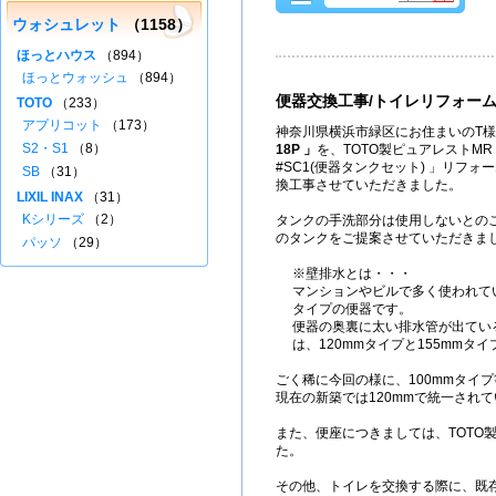
ウォシュレット
（1158）
ほっとハウス
（894）
ほっとウォッシュ
（894）
便器交換工事/トイレリフォー
TOTO
（233）
アプリコット
（173）
神奈川県横浜市緑区にお住まいのT様
S2・S1
（8）
18P 」
を、TOTO製ピュアレストMR「 C
#SC1(便器タンクセット) 」リフ
SB
（31）
換工事させていただきました。
LIXIL INAX
（31）
Kシリーズ
（2）
タンクの手洗部分は使用しないとの
のタンクをご提案させていただきま
パッソ
（29）
※壁排水とは・・・
マンションやビルで多く使われて
タイプの便器です。
便器の奥裏に太い排水管が出てい
は、120mmタイプと155mmタ
ごく稀に今回の様に、100mmタイ
現在の新築では120mmで統一され
また、便座につきましては、TOTO
た。
その他、トイレを交換する際に、既