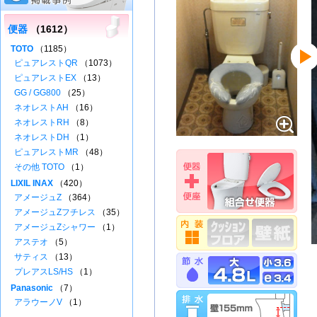
便器
（1612）
TOTO
（1185）
ピュアレストQR
（1073）
ピュアレストEX
（13）
GG / GG800
（25）
ネオレストAH
（16）
ネオレストRH
（8）
ネオレストDH
（1）
ピュアレストMR
（48）
その他 TOTO
（1）
LIXIL INAX
（420）
アメージュZ
（364）
アメージュZフチレス
（35）
アメージュZシャワー
（1）
アステオ
（5）
サティス
（13）
プレアスLS/HS
（1）
Panasonic
（7）
アラウーノV
（1）