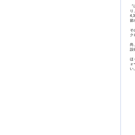
『
り
4
節
そ
ク
尚
設
ほ
ォ
い