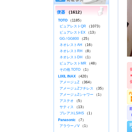
便器
（1612）
TOTO
（1185）
ピュアレストQR
（1073）
ピュアレストEX
（13）
GG / GG800
（25）
ネオレストAH
（16）
ネオレストRH
（8）
ネオレストDH
（1）
ピュアレストMR
（48）
その他 TOTO
（1）
LIXIL INAX
（420）
アメージュZ
（364）
アメージュZフチレス
（35）
アメージュZシャワー
（1）
アステオ
（5）
サティス
（13）
プレアスLS/HS
（1）
Panasonic
（7）
アラウーノV
（1）