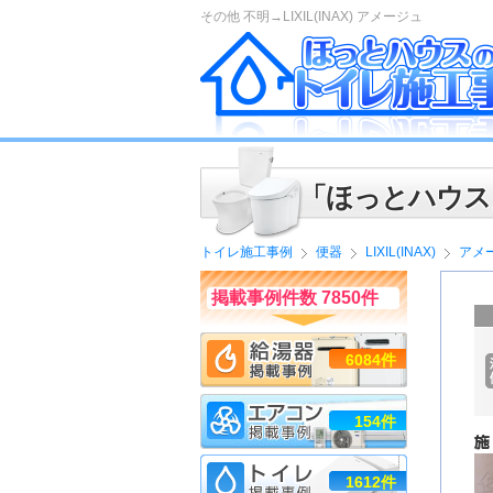
その他 不明→LIXIL(INAX) アメージュ
「ほっとハウス
トイレ施工事例
便器
LIXIL(INAX)
アメ
掲載事例件数 7850件
6084件
154件
1612件