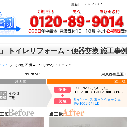
更新日：2026/08/07
」 トイレリフォーム・便器交換 施工事
ージュ
その他 不明→LIXIL(INAX) アメージュ
No.28247
東京都目黒区 
施工前
施工後
LIXIL(INAX) アメージュ
GBC-Z10HU_GDT-Z180HU BN8
その他
不明
ほっとハウス ほっとウォッシュ
HW-1001R #FED