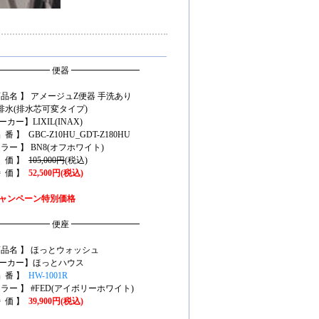
━━━━━━ 便器 ━━━━━━━━
商品名 】 アメージュZ便器 手洗あり
水(排水芯可変タイプ)
カー】LIXIL(INAX)
 番 】 GBC-Z10HU_GDT-Z180HU
カラー 】 BN8(オフホワイト)
定 価 】
105,000円
(税込)
特 価 】
52,500円(税込)
ャンペーン特別価格
━━━━━━ 便座 ━━━━━━━━
商品名 】 ほっとウォッシュ
ーカー】ほっとハウス
品 番 】
HW-1001R
カラー 】 #FED(アイボリーホワイト)
特 価 】
39,900円(税込)