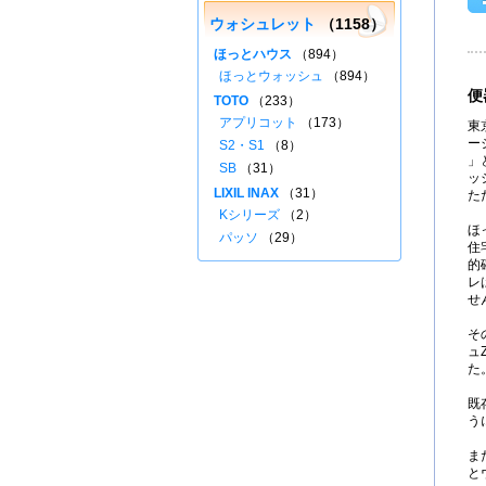
ウォシュレット
（1158）
ほっとハウス
（894）
ほっとウォッシュ
（894）
便
TOTO
（233）
アプリコット
（173）
東
ージ
S2・S1
（8）
」
SB
（31）
ッ
LIXIL INAX
（31）
た
Kシリーズ
（2）
ほ
パッソ
（29）
住
的
レ
せ
そ
ュ
た
既
う
ま
と