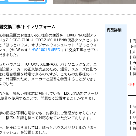
器交換工事/トイレリフォーム
商品詳細
━━
京都目黒区にお住まいのO様邸の便器を、LIXIL(INAX)製アメ
ュZ「 GBC-Z10HU_GDT-Z180HU BN8(便器タンクセット)
【 
と「ほっとハウス」オリジナルウォシュレット『ほっとウォ
床排
シュ』(HotWash)「
HW-1001R #FED
」に交換工事させてい
【メー
だきました。
【 品
【 
っとハウスは、TOTOやLIXIL(INAX)、パナソニックなど、全
【 
宅設備メーカーの正規販売店のため、通常、スムーズに且つ
【 
確に適合機種を特定できるのですが、こちらのお客様のトイ
は、外国製のため、メーカーと型番を特定することができま
んでした。
※キ
のため、幅広い排水芯に対応している、LIXIL(INAX)アメージ
━━
Z便器を使用することで、問題なく設置することができまし
。
【 
【メ
存の便器が不明な場合でも、お客様にご迷惑がかからないよ
【 
に、幅広い知識を持って対応させていただいております。
【 
た、便座につきましては、ほっとハウスオリジナルの『ほっ
【 
ウォッシュ』を設置しました。