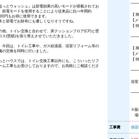
━━
ほっとウォッシュ』は節電効果の高いモードが搭載されてお
、節電モードを使用することにより従来品に比べ年間約
【 
,300円もお得に使用できます。
【メ
水と節電でお財布にも優しくなりそうですね。
【 
の他、トイレ交換と合わせて、床クッションフロア(CF)と壁
ロス(壁紙)を張り替えさせていただきました。
━━
、今回は、トイレ工事や、ガス給湯器、浴室リフォーム等の
【 
備の交換を同時に行いました。
【メ
【 
っとハウスでは、トイレ交換工事以外にも、こういったリフ
ーム工事もお受けしておりますので、お気軽にご相談くださ
━━
。
浴室
━━
※販
場
工事費
便器