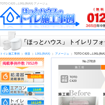
TOTO C420→LIXIL(INAX) アメージュ
「ほっとハウス」 トイレリフォ
トイレ施工事例
便器
LIXIL(INAX)
アメージュ
TOTO C420→LIXIL(I
No.27818
掲載事例件数 7852件
施工前
6086件
TOTO
C420
154件
1612件