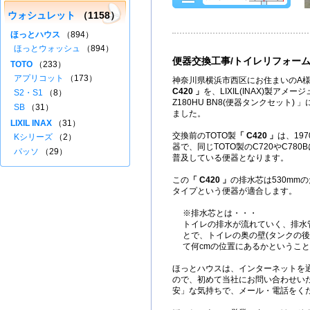
ウォシュレット
（1158）
ほっとハウス
（894）
ほっとウォッシュ
（894）
便器交換工事/トイレリフォー
TOTO
（233）
アプリコット
（173）
神奈川県横浜市西区にお住まいのA様
C420 」
を、LIXIL(INAX)製アメージュ
S2・S1
（8）
Z180HU BN8(便器タンクセット)
SB
（31）
ました。
LIXIL INAX
（31）
交換前のTOTO製
「 C420 」
は、19
Kシリーズ
（2）
器で、同じTOTO製のC720やC78
パッソ
（29）
普及している便器となります。
この
「 C420 」
の排水芯は530mm
タイプという便器が適合します。
※排水芯とは・・・
トイレの排水が流れていく、排水
とで、トイレの奥の壁(タンクの後
て何cmの位置にあるかというこ
ほっとハウスは、インターネットを
ので、初めて当社にお問い合わせい
安」な気持ちで、メール・電話をく