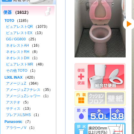
便器
（1612）
TOTO
（1185）
ピュアレストQR
（1073）
ピュアレストEX
（13）
GG / GG800
（25）
ネオレストAH
（16）
ネオレストRH
（8）
ネオレストDH
（1）
ピュアレストMR
（48）
その他 TOTO
（1）
LIXIL INAX
（420）
アメージュZ
（364）
アメージュZフチレス
（35）
アメージュZシャワー
（1）
アステオ
（5）
サティス
（13）
プレアスLS/HS
（1）
Panasonic
（7）
アラウーノV
（1）