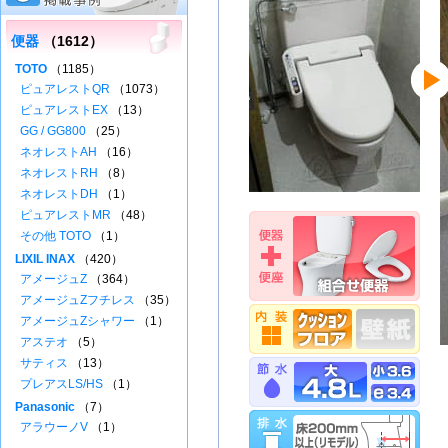
便器
（1612）
TOTO
（1185）
ピュアレストQR
（1073）
ピュアレストEX
（13）
GG / GG800
（25）
ネオレストAH
（16）
ネオレストRH
（8）
ネオレストDH
（1）
ピュアレストMR
（48）
その他 TOTO
（1）
LIXIL INAX
（420）
アメージュZ
（364）
アメージュZフチレス
（35）
アメージュZシャワー
（1）
アステオ
（5）
サティス
（13）
プレアスLS/HS
（1）
Panasonic
（7）
アラウーノV
（1）