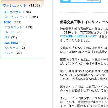
ウォシュレット
（1158）
ほっとハウス
（894）
ほっとウォッシュ
（894）
便器交換工事/トイレリフォー
TOTO
（233）
アプリコット
（173）
神奈川県川崎市宮前区にお住まいのM
S2・S1
（8）
「 C720 」
を、TOTO製ピュアレス
CS220BM-SH220BAS #SC1
(便器タ
SB
（31）
させていただきました。
LIXIL INAX
（31）
Kシリーズ
（2）
交換前の
「 C720 」
の洗浄水量が13
レストQRは4.8Lと半分以下の水量
パッソ
（29）
家庭内で使用する水は、お風呂が一
が、実はトイレが一番水を使用しま
現在、発売されている最新機種に交
5万リットルもの節水になるのです。
これは、浴槽235杯分もの水を節水
ほっとハウスでは、ご自宅のトイレ
のトイレも交換させていただいてお
また、トイレに限らず、ガス給湯器
ロ、その他、外壁塗装(戸建やマンシ
まで、住宅に関わるすべての工事を