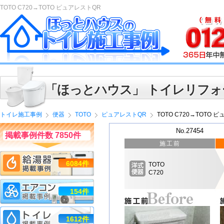
TOTO C720→TOTO ピュアレストQR
「ほっとハウス」 トイレリフォ
トイレ施工事例
便器
TOTO
ピュアレストQR
TOTO C720→TOTO 
No.27454
掲載事例件数 7850件
施工前
6084件
TOTO
C720
154件
1612件