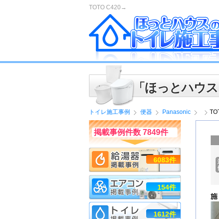
TOTO C420→
「ほっとハウス
トイレ施工事例
便器
Panasonic
TO
掲載事例件数 7849件
6083件
154件
1612件