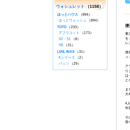
ウォシュレット
（1158）
ほっとハウス
（894）
ほっとウォッシュ
（894）
便
TOTO
（233）
アプリコット
（173）
東
を
S2・S1
（8）
レ
SB
（31）
LIXIL INAX
（31）
便
ィ
Kシリーズ
（2）
パッソ
（29）
ア
り
は
と
ま
大
4
年
そ
張