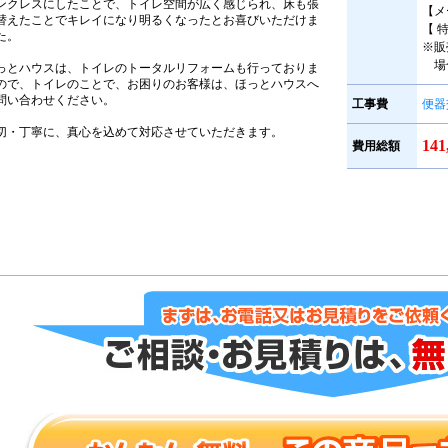
ンクレスにしたことで、トイレ空間が広く感じられ、床も張
【メ
替えたことでキレイになり明るくなったとお喜びいただけま
【 
た。
※販
場
っとハウスは、トイレのトータルリフォームも行っておりま
ので、トイレのことで、お困りのお客様は、ほっとハウスへ
問い合わせください。
工事費
便器
切・丁寧に、真心を込めて対応させていただきます。
14
費用総額