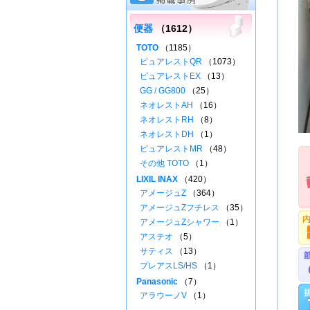
便器
（1612）
TOTO
（1185）
ピュアレストQR
（1073）
ピュアレストEX
（13）
GG / GG800
（25）
ネオレストAH
（16）
ネオレストRH
（8）
ネオレストDH
（1）
ピュアレストMR
（48）
その他 TOTO
（1）
LIXIL INAX
（420）
アメージュZ
（364）
アメージュZフチレス
（35）
アメージュZシャワー
（1）
アステオ
（5）
サティス
（13）
プレアスLS/HS
（1）
Panasonic
（7）
アラウーノV
（1）