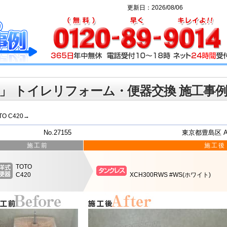
更新日：2026/08/06
」 トイレリフォーム・便器交換 施工事
TO C420→
No.27155
東京都豊島区 
施工前
施工後
TOTO
C420
XCH300RWS #WS(ホワイト)