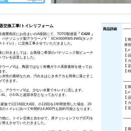
器交換工事/トイレリフォーム
商品詳細
━━
京都豊島区にお住まいのA様邸にて、TOTO製便器
「 C420 」
、パナソニック製アラウーノV「 XCH300RWS #WS(タンク
【 
ストイレ) 」に交換工事させていただきました。
床排
【メー
座に付きましては、お客様ご希望のパナソニック製ビューテ
【 品
トワレを設置しました。
【 
【 
ラウーノVは、陶器ではなく有機ガラス系新素材を使ってお
【 
ます。
っ水性の素材なため、汚れをはじき水アカも簡単に落とすこ
ができます。
━━
【 
た、アラウーノVは、少ない水量でキレイに流します。
【メー
4.6L、小3.0Lと超節水型となっております。
【 品
【 
人家族で1日16回(大4回、小12回)を1年間使用した場合、20
【 
前のトイレに比べて年間約14,800円も節約可能となります。
の他に、トイレ交換と合わせて、床クッションフロア(CF)を
━━
り替えさせていただきました。
【 