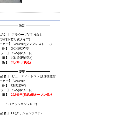
━━━━━━ 便器 ━━━━━━━━
商品名 】 アラウーノV 手洗なし
水(排水芯可変タイプ)
カー】 Panasonic
(タンクレストイレ)
 番 】 XCH300RWS
カラー 】 #WS(ホワイト)
定 価 】
108,150円
(税込)
特 価 】
70,298円(税込)
━━━━━━ 便座 ━━━━━━━━
商品名 】
ビューティ・トワレ
脱臭機能付
カー】 Panasonic
 番 】 CH922SWS
カラー 】 #WS(ホワイト)
定 価 】
29,800円(税込)※オープン価格
━━ CF(クッションフロア) ━━━━
商品名 】 CF(クッションフロア)