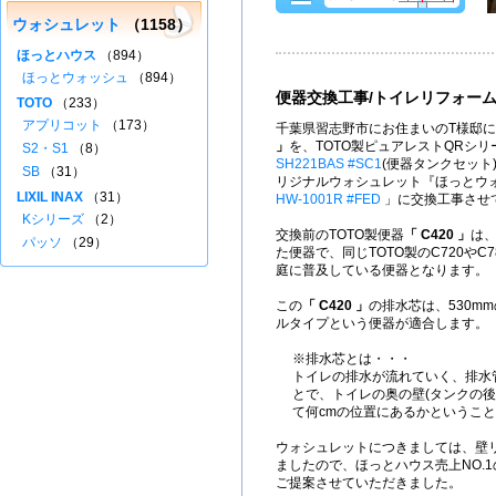
ウォシュレット
（1158）
ほっとハウス
（894）
ほっとウォッシュ
（894）
便器交換工事/トイレリフォー
TOTO
（233）
アプリコット
（173）
千葉県習志野市にお住まいのT様邸に
」
を、TOTO製ピュアレストQRシ
S2・S1
（8）
SH221BAS #SC1
(便器タンクセット
SB
（31）
リジナルウォシュレット『ほっとウォッシ
LIXIL INAX
（31）
HW-1001R #FED
」に交換工事させ
Kシリーズ
（2）
交換前のTOTO製便器
「 C420 」
は、
パッソ
（29）
た便器で、同じTOTO製のC720やC
庭に普及している便器となります。
この
「 C420 」
の排水芯は、530m
ルタイプという便器が適合します。
※排水芯とは・・・
トイレの排水が流れていく、排水
とで、トイレの奥の壁(タンクの後
て何cmの位置にあるかというこ
ウォシュレットにつきましては、壁
ましたので、ほっとハウス売上NO.
ご提案させていただきました。