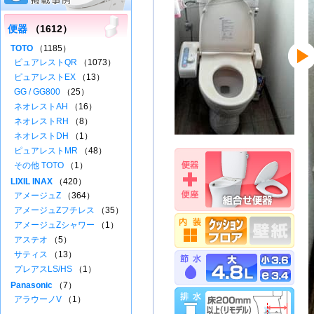
便器
（1612）
TOTO
（1185）
ピュアレストQR
（1073）
ピュアレストEX
（13）
GG / GG800
（25）
ネオレストAH
（16）
ネオレストRH
（8）
ネオレストDH
（1）
ピュアレストMR
（48）
その他 TOTO
（1）
LIXIL INAX
（420）
アメージュZ
（364）
アメージュZフチレス
（35）
アメージュZシャワー
（1）
アステオ
（5）
サティス
（13）
プレアスLS/HS
（1）
Panasonic
（7）
アラウーノV
（1）