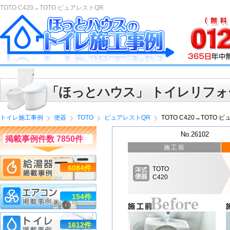
TOTO C420→TOTO ピュアレストQR
「ほっとハウス」 トイレリフォ
トイレ施工事例
便器
TOTO
ピュアレストQR
TOTO C420→TOTO 
No.26102
掲載事例件数 7850件
施工前
6084件
TOTO
C420
154件
1612件