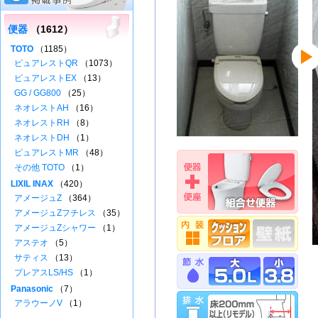
便器
（1612）
TOTO
（1185）
ピュアレストQR
（1073）
ピュアレストEX
（13）
GG / GG800
（25）
ネオレストAH
（16）
ネオレストRH
（8）
ネオレストDH
（1）
ピュアレストMR
（48）
その他 TOTO
（1）
LIXIL INAX
（420）
アメージュZ
（364）
アメージュZフチレス
（35）
アメージュZシャワー
（1）
アステオ
（5）
サティス
（13）
プレアスLS/HS
（1）
Panasonic
（7）
アラウーノV
（1）