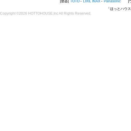
便器
TOTO
LIXIL INAX
Panasonic
「ほっとハウス
Copyright ©2026 HOTTOHOUSE,Inc All Rights Reserved.