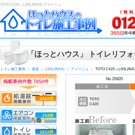
TOTO C420→LIXIL(INAX) アメージュ
「ほっとハウス」 トイレリフォ
トイレ施工事例
便器
LIXIL(INAX)
アメージュ
TOTO C420→LIXIL(I
No.25920
掲載事例件数 7850件
施工前
6084件
TOTO
C420
154件
1612件