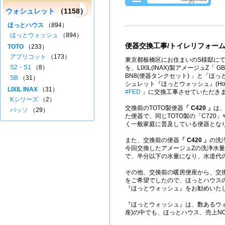
ウォシュレット
（1158）
ほっとハウス
（894）
ほっとウォッシュ
（894）
便器交換工事/トイレリフォー
TOTO
（233）
アプリコット
（173）
東京都板橋区にお住まいのS様邸にて
S2・S1
（8）
を、LIXIL(INAX)製アメージュZ「 GBC
BN8(便器タンクセット) 」と「ほ
SB
（31）
シュレット『ほっとウォッシュ』(Hot
LIXIL INAX
（31）
#FED
」に交換工事させていただき
Kシリーズ
（2）
交換前のTOTO製便器
「 C420 」
は、
パッソ
（29）
た便器で、同じTOTO製の「C720」
く一般家庭に普及している便器とな
また、交換前の便器
「 C420 」
の洗浄
今回交換したアメージュZの洗浄水量(
で、半分以下の水量になり、水道代
その他、交換前の暖房便座から、交
をご希望でしたので、ほっとハウス
『ほっとウォッシュ』をお勧めいた
『ほっとウォッシュ』は、数あるウ
座)の中でも、ほっとハウス、売上NO