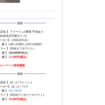
━━━━━━ 便器 ━━━━━━━━
商品名 】 アメージュZ便器 手洗あり
水(排水芯可変タイプ)
カー】 LIXIL(INAX)
 番 】 GBC-Z10HU_GDT-Z180HU
カラー 】 BN8(オフホワイト)
定 価 】
105,000円
(税込)
特 価 】
52,500円(税込)
ャンペーン特別価格
━━━━━━ 便座 ━━━━━━━━
商品名 】 ほっとウォッシュ
ーカー】 ほっとハウス
品 番 】
HW-1001R
カラー 】 #FED(アイボリーホワイト)
特 価 】
39,900円(税込)