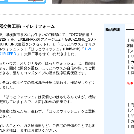
器交換工事/トイレリフォーム
商品詳細
━━
奈川県横浜市泉区にお住まいのT様邸にて、TOTO製便器
「
725 」
を、LIXIL(INAX)製アメージュZ「 GBC-Z10HU_GDT-
【 
180HU BN8(便器タンクセット) 」と「ほっとハウス」オリジ
床排
ルウォシュレット『ほっとウォッシュ』(HotWash)「
HW-
【メー
01R #FED
」に交換工事させていただきました。
【 品
【 
っとハウス、オリジナルの『ほっとウォッシュ』は、構想段
【 
から、開発に開発を重ね、ほっとハウスが自信を持ってご提
【 
できる、壁リモコン式タイプの温水洗浄暖房便座です。
リモコン式タイプの温水洗浄便座に変わり、掃除がしやすく
※キ
りました。
━━
、『ほっとウォッシュ』は安価なのはもちろんですが、機能
充実していますので、大変お勧めの便座です。
【 
【メ
浄便座に悩んだら、迷わず、『ほっとウォッシュ』をご選択
【 
ださい。
【 
イレのことや、ガス給湯器など、ご自宅の設備のことでお困
【 
のお客様は、まずはお電話ください。