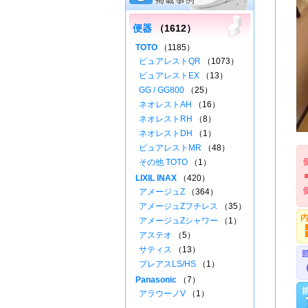
便器
（1612）
TOTO
（1185）
ピュアレストQR
（1073）
ピュアレストEX
（13）
GG / GG800
（25）
ネオレストAH
（16）
ネオレストRH
（8）
ネオレストDH
（1）
ピュアレストMR
（48）
その他 TOTO
（1）
LIXIL INAX
（420）
アメージュZ
（364）
アメージュZフチレス
（35）
アメージュZシャワー
（1）
アステオ
（5）
サティス
（13）
プレアスLS/HS
（1）
Panasonic
（7）
アラウーノV
（1）