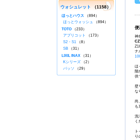
ウォシュレット
（1158）
ほっとハウス
（894）
ほっとウォッシュ
（894）
便
TOTO
（233）
アプリコット
（173）
神
CZ
S2・S1
（8）
Z
SB
（31）
ナ
LIXIL INAX
（31）
10
Kシリーズ
（2）
ほ
パッソ
（29）
階
供
壁
な
尚
も
洗
く
ト
り