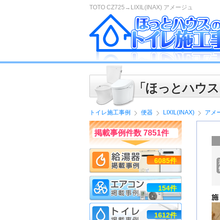
TOTO CZ725→LIXIL(INAX) アメージュ
「ほっとハウス
トイレ施工事例
便器
LIXIL(INAX)
アメ
掲載事例件数 7851件
6085件
154件
1612件