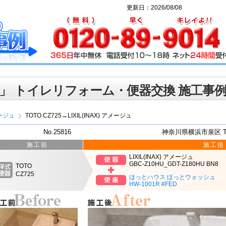
更新日：2026/08/08
」 トイレリフォーム・便器交換 施工事
ージュ
TOTO CZ725→LIXIL(INAX) アメージュ
No.25816
神奈川県横浜市泉区 
施工前
施工後
LIXIL(INAX) アメージュ
GBC-Z10HU_GDT-Z180HU BN8
TOTO
CZ725
ほっとハウス ほっとウォッシュ
HW-1001R #FED