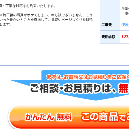
切・丁寧な対応をお約束いたします。
※販
場
※施工後の写真がボケてしまい、申し訳ございません。こう
いった細かいところを徹底して、見易いページづくりを目指
します。
工事費
便器
12
費用総額