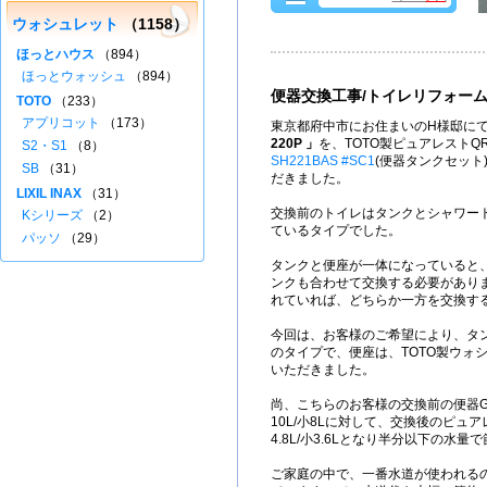
ウォシュレット
（1158）
ほっとハウス
（894）
ほっとウォッシュ
（894）
便器交換工事/トイレリフォー
TOTO
（233）
アプリコット
（173）
東京都府中市にお住まいのH様邸にて
220P 」
を、TOTO製ピュアレストQ
S2・S1
（8）
SH221BAS #SC1
(便器タンクセット
SB
（31）
だきました。
LIXIL INAX
（31）
交換前のトイレはタンクとシャワート
Kシリーズ
（2）
ているタイプでした。
パッソ
（29）
タンクと便座が一体になっていると
ンクも合わせて交換する必要があり
れていれば、どちらか一方を交換す
今回は、お客様のご希望により、タ
のタイプで、便座は、TOTO製ウォ
いただきました。
尚、こちらのお客様の交換前の便器GB
10L/小8Lに対して、交換後のピュ
4.8L/小3.6Lとなり半分以下の水
ご家庭の中で、一番水道が使われる