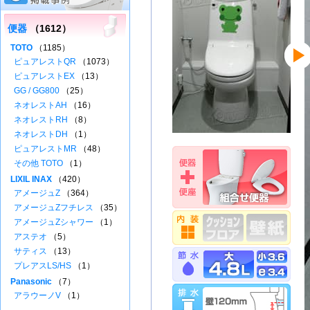
便器
（1612）
TOTO
（1185）
ピュアレストQR
（1073）
ピュアレストEX
（13）
GG / GG800
（25）
ネオレストAH
（16）
ネオレストRH
（8）
ネオレストDH
（1）
ピュアレストMR
（48）
その他 TOTO
（1）
LIXIL INAX
（420）
アメージュZ
（364）
アメージュZフチレス
（35）
アメージュZシャワー
（1）
アステオ
（5）
サティス
（13）
プレアスLS/HS
（1）
Panasonic
（7）
アラウーノV
（1）