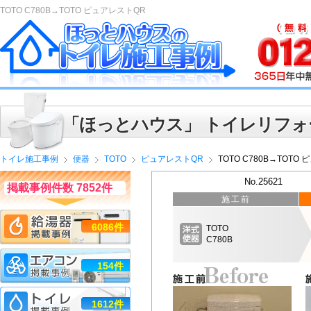
TOTO C780B→TOTO ピュアレストQR
「ほっとハウス」 トイレリフォ
トイレ施工事例
便器
TOTO
ピュアレストQR
TOTO C780B→TOTO
No.25621
掲載事例件数 7852件
施工前
6086件
TOTO
C780B
154件
1612件