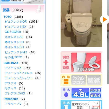
便器
（1612）
TOTO
（1185）
ピュアレストQR
（1073）
ピュアレストEX
（13）
GG / GG800
（25）
ネオレストAH
（16）
ネオレストRH
（8）
ネオレストDH
（1）
ピュアレストMR
（48）
その他 TOTO
（1）
LIXIL INAX
（420）
アメージュZ
（364）
アメージュZフチレス
（35）
アメージュZシャワー
（1）
アステオ
（5）
サティス
（13）
プレアスLS/HS
（1）
Panasonic
（7）
アラウーノV
（1）