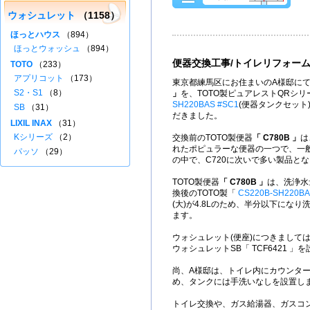
ウォシュレット
（1158）
ほっとハウス
（894）
ほっとウォッシュ
（894）
便器交換工事/トイレリフォー
TOTO
（233）
アプリコット
（173）
東京都練馬区にお住まいのA様邸にて
S2・S1
（8）
」
を、TOTO製ピュアレストQRシ
SH220BAS #SC1
(便器タンクセット
SB
（31）
だきました。
LIXIL INAX
（31）
Kシリーズ
（2）
交換前のTOTO製便器
「 C780B 」
は
れたポピュラーな便器の一つで、一
パッソ
（29）
の中で、C720に次いで多い製品と
TOTO製便器
「 C780B 」
は、洗浄水
換後のTOTO製「
CS220B-SH220BA
(大)が4.8Lのため、半分以下にな
ます。
ウォシュレット(便座)につきましては
ウォシュレットSB「 TCF6421 」
尚、A様邸は、トイレ内にカウンタ
め、タンクには手洗いなしを設置し
トイレ交換や、ガス給湯器、ガスコ