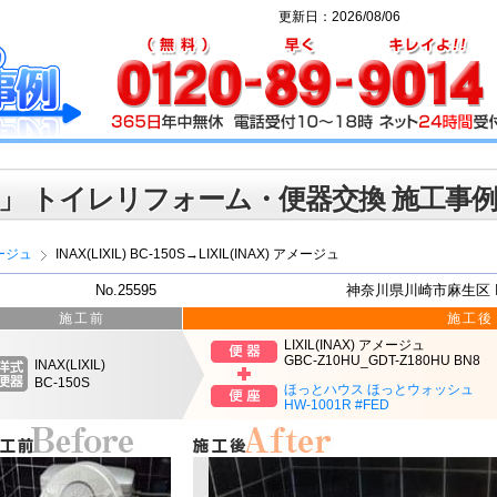
更新日：2026/08/06
」 トイレリフォーム・便器交換 施工事
ージュ
INAX(LIXIL) BC-150S→LIXIL(INAX) アメージュ
No.25595
神奈川県川崎市麻生区 
施工前
施工後
LIXIL(INAX) アメージュ
GBC-Z10HU_GDT-Z180HU BN8
INAX(LIXIL)
BC-150S
ほっとハウス ほっとウォッシュ
HW-1001R #FED