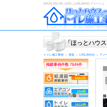
INAX(LIXIL) BC-150S→LIXIL(INAX) アメージュ
「ほっとハウス
トイレ施工事例
便器
LIXIL(INAX)
アメ
掲載事例件数 7849件
6083件
154件
1612件