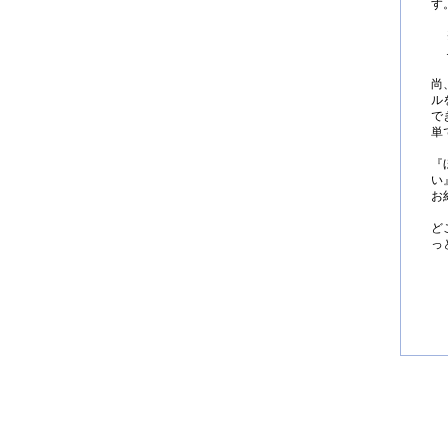
す
尚
ル
で
単
『
い
お
ど
っ