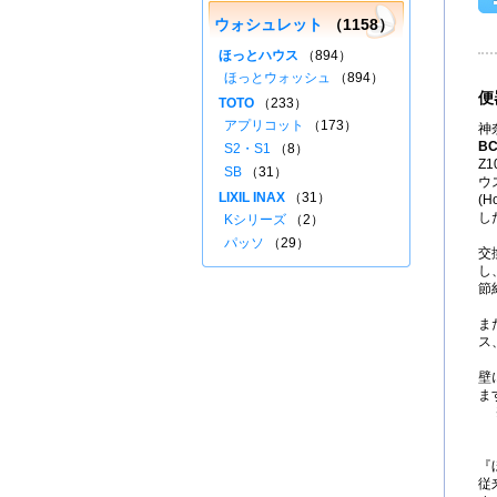
ウォシュレット
（1158）
ほっとハウス
（894）
ほっとウォッシュ
（894）
便
TOTO
（233）
アプリコット
（173）
神
BC
S2・S1
（8）
Z
SB
（31）
ウ
LIXIL INAX
（31）
(H
し
Kシリーズ
（2）
パッソ
（29）
交
し
節
ま
ス
壁
ま
『
従