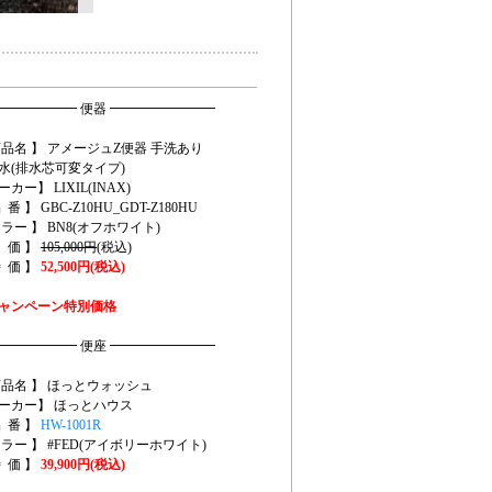
━━━━━━ 便器 ━━━━━━━━
商品名 】 アメージュZ便器 手洗あり
水(排水芯可変タイプ)
カー】 LIXIL(INAX)
 番 】 GBC-Z10HU_GDT-Z180HU
カラー 】 BN8(オフホワイト)
定 価 】
105,000円
(税込)
特 価 】
52,500円(税込)
ャンペーン特別価格
━━━━━━ 便座 ━━━━━━━━
商品名 】 ほっとウォッシュ
ーカー】 ほっとハウス
品 番 】
HW-1001R
カラー 】
#FED
(アイボリーホワイト)
特 価 】
39,900円(税込)