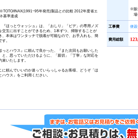
。
※販
※TOTO/INAX(1991~95年発売)製品との比較 2012年度省エ
場
ネ基準達成
、『ほっとウォッシュ』は、「おしり」「ビデ」の専用ノズ
工事費
便器
を交互に出すことができるため、1本ずつ、掃除することが
き、本体はワンタッチで脱着が可能なので、お手入れも、簡
12
費用総額
です。
ほっとハウス』に頼んで良かった、『また次回もお願いした
』と、思っていただけるように、「親切」「丁寧」な対応を
約束いたします。
こに頼んでいいのか迷っていらっしゃるお客様、どうぞ「ほ
とハウス」をご利用ください。