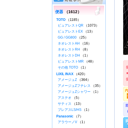
便器
（1612）
TOTO
（1185）
ピュアレストQR
（1073）
ピュアレストEX
（13）
GG / GG800
（25）
ネオレストAH
（16）
ネオレストRH
（8）
ネオレストDH
（1）
ピュアレストMR
（48）
その他 TOTO
（1）
LIXIL INAX
（420）
アメージュZ
（364）
アメージュZフチレス
（35）
アメージュZシャワー
（1）
アステオ
（5）
サティス
（13）
プレアスLS/HS
（1）
Panasonic
（7）
アラウーノV
（1）