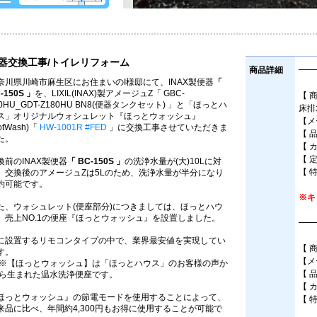
器交換工事/トイレリフォーム
商品詳細
━━
奈川県川崎市麻生区にお住まいのI様邸にて、INAX製便器
「
-150S 」
を、LIXIL(INAX)製アメージュZ「 GBC-
【 
10HU_GDT-Z180HU BN8(便器タンクセット) 」と「ほっとハ
床排
ス」オリジナルウォシュレット『ほっとウォッシュ』
【メー
otWash)「
HW-1001R #FED
」に交換工事させていただきま
【 品
た。
【 
【 
換前のINAX製便器
「 BC-150S 」
の洗浄水量が(大)10Lに対
【 
、交換後のアメージュZは5Lのため、洗浄水量が半分になり
約可能です。
※キ
た、ウォシュレット(便座部分)につきましては、ほっとハウ
、売上NO.1の便座『ほっとウォッシュ』を設置しました。
━━
に設置するリモコンタイプの中で、業界最安値を実現してい
【 
す。
【メ
※【ほっとウォッシュ】は「ほっとハウス」のお客様の声か
【 
ら生まれた温水洗浄便座です。
【 
ほっとウォッシュ』の節電モードを使用することによって、
【 
来品に比べ、年間約4,300円もお得に使用することが可能で