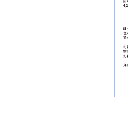
節
4
ほ
住
適
お
空
お
真