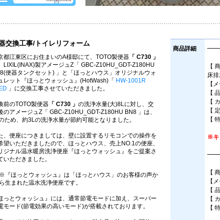
器交換工事/トイレリフォーム
商品詳細
━━
京都江東区にお住まいのA様邸にて、TOTO製便器
「 C730 」
LIXIL(INAX)製アメージュZ「 GBC-Z10HU_GDT-Z180HU
【 
N8(便器タンクセット) 」と「ほっとハウス」オリジナルウォ
床排
ュレット『ほっとウォッシュ』(HotWash)「
HW-1001R
【メー
ED
」に交換工事させていただきました。
【 品
【 
換前のTOTO製便器
「 C730 」
の洗浄水量(大)8Lに対し、交
【 
後のアメージュZ「 GBC-Z10HU_GDT-Z180HU BN8 」は、
【 
Lのため、約3Lの洗浄水量が節約可能となりました。
た、便座につきましては、壁に設置するリモコンでの操作を
※キ
希望いただきましたので、ほっとハウス、売上NO.1の便座、
リジナル温水暖房洗浄便座『ほっとウォッシュ』をご提案さ
━━
ていただきました。
【 
※『ほっとウォッシュ』は「ほっとハウス」のお客様の声か
【メ
ら生まれた温水洗浄便座です。
【 
ほっとウォッシュ』には、通常節電モードに加え、スーパー
【 
電モード(節電効果の高いモード)が搭載されております。
【 