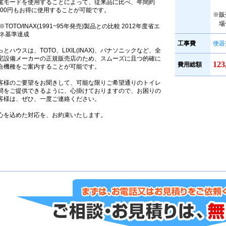
電モードを使用することによって、従来品に比べ、年間約
,300円もお得に使用することが可能です。
※販
場
※TOTO/INAX(1991~95年発売)製品との比較 2012年度省エ
ネ基準達成
工事費
便器
っとハウスは、TOTO、LIXIL(INAX)、パナソニックなど、全
宅設備メーカーの正規販売店のため、スムーズに且つ的確に
12
費用総額
合機種をご案内することが可能です。
客様のご要望をお聞きして、可能な限りご希望通りのトイレ
間をご提供できるように、心掛けておりますので、お困りの
客様は、ぜひ、一度ご連絡ください。
心を込めた対応を、お約束いたします。