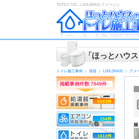
TOTO C730→LIXIL(INAX) アメージュ
「ほっとハウス
トイレ施工事例
便器
LIXIL(INAX)
アメ
掲載事例件数 7849件
6083件
154件
1612件