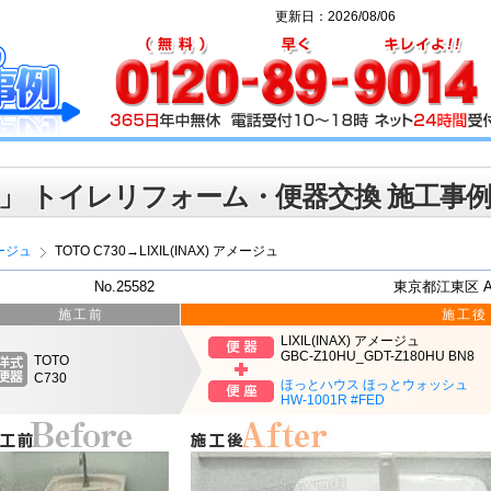
更新日：2026/08/06
」 トイレリフォーム・便器交換 施工事
ージュ
TOTO C730→LIXIL(INAX) アメージュ
No.25582
東京都江東区 
施工前
施工後
LIXIL(INAX) アメージュ
GBC-Z10HU_GDT-Z180HU BN8
TOTO
C730
ほっとハウス ほっとウォッシュ
HW-1001R #FED