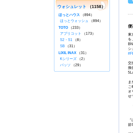
ウォシュレット
（1158）
ほっとハウス
（894）
ほっとウォッシュ
（894）
便
TOTO
（233）
アプリコット
（173）
東
を、
S2・S1
（8）
B
SB
（31）
シ
LIXIL INAX
（31）
#F
Kシリーズ
（2）
交
パッソ
（29）
換
5
ま
ご
オ
せ
『
節