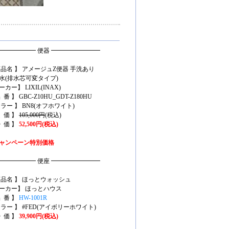
━━━━━━ 便器 ━━━━━━━━
商品名 】 アメージュZ便器 手洗あり
水(排水芯可変タイプ)
カー】 LIXIL(INAX)
 番 】 GBC-Z10HU_GDT-Z180HU
カラー 】 BN8(オフホワイト)
定 価 】
105,000円
(税込)
特 価 】
52,500円(税込)
ャンペーン特別価格
━━━━━━ 便座 ━━━━━━━━
商品名 】 ほっとウォッシュ
ーカー】 ほっとハウス
品 番 】
HW-1001R
カラー 】 #FED(アイボリーホワイト)
特 価 】
39,900円(税込)