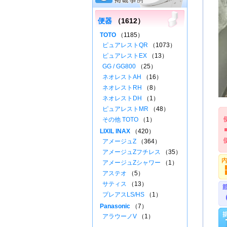
便器
（1612）
TOTO
（1185）
ピュアレストQR
（1073）
ピュアレストEX
（13）
GG / GG800
（25）
ネオレストAH
（16）
ネオレストRH
（8）
ネオレストDH
（1）
ピュアレストMR
（48）
その他 TOTO
（1）
LIXIL INAX
（420）
アメージュZ
（364）
アメージュZフチレス
（35）
アメージュZシャワー
（1）
アステオ
（5）
サティス
（13）
プレアスLS/HS
（1）
Panasonic
（7）
アラウーノV
（1）