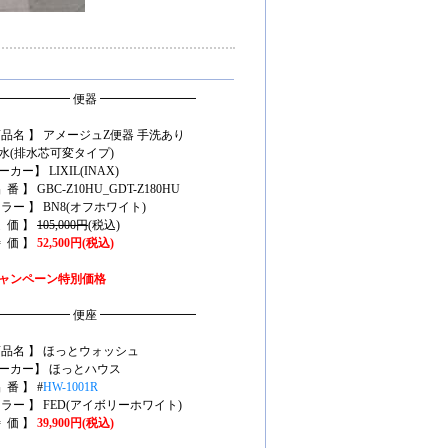
━━━━━━ 便器 ━━━━━━━━
商品名 】 アメージュZ便器 手洗あり
水(排水芯可変タイプ)
カー】 LIXIL(INAX)
 番 】 GBC-Z10HU_GDT-Z180HU
カラー 】 BN8(オフホワイト)
定 価 】
105,000円
(税込)
特 価 】
52,500円(税込)
ャンペーン特別価格
━━━━━━ 便座 ━━━━━━━━
商品名 】 ほっとウォッシュ
ーカー】 ほっとハウス
 番 】 #
HW-1001R
カラー 】 FED(アイボリーホワイト)
特 価 】
39,900円(税込)