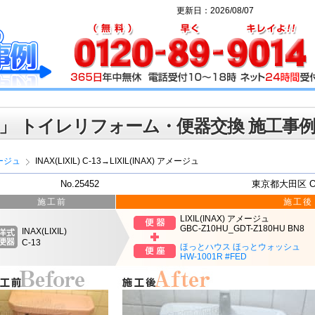
更新日：2026/08/07
」 トイレリフォーム・便器交換 施工事
ージュ
INAX(LIXIL) C-13→LIXIL(INAX) アメージュ
No.25452
東京都大田区 
施工前
施工後
LIXIL(INAX) アメージュ
GBC-Z10HU_GDT-Z180HU BN8
INAX(LIXIL)
C-13
ほっとハウス ほっとウォッシュ
HW-1001R #FED