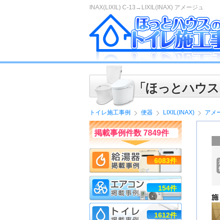
INAX(LIXIL) C-13→LIXIL(INAX) アメージュ
「ほっとハウス
トイレ施工事例
便器
LIXIL(INAX)
アメ
掲載事例件数 7849件
6083件
154件
1612件