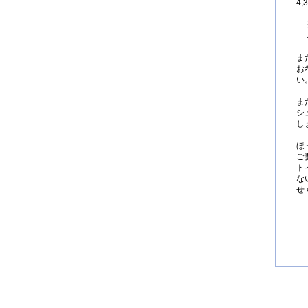
4
ま
お
い
ま
シ
し
ほ
ご
ト
な
せ