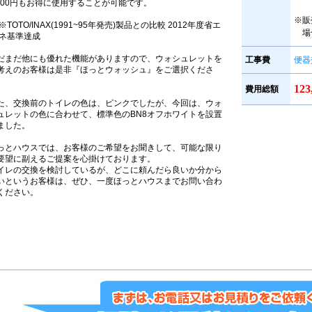
,300円もお得に使用することが可能です。
※販
※TOTO/INAX(1991~95年発売)製品との比較 2012年度省エ
場
ネ基準達成
だまだ他にも優れた機能がありますので、ウォシュレットを
工事費
便器
考えのお客様は是非『ほっとウォッシュ』をご選択くださ
。
12
費用総額
た、交換前のトイレの色は、ピンクでしたが、今回は、ウォ
ュレットの色に合わせて、標準色のBN8オフホワイトを設置
ました。
っとハウスでは、お客様のご希望をお聞きして、可能な限り
要望に副えるご提案を心掛けております。
イレの交換を検討しているが、どこに頼んだら良いか分から
いというお客様は、ぜひ、一度ほっとハウスまでお問い合わ
ください。