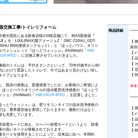
器交換工事/トイレリフォーム
商品詳細
━━
京都大田区にある飲食店様のO様店舗にて、INAX製便器
「
13 」
を、LIXIL(INAX)製アメージュZ「 GBC-Z10HU_GDT-
【 
180HU BN8(便器タンクセット) 」と「ほっとハウス」オリジ
床排
ルウォシュレット『ほっとウォッシュ』(HotWash)「
HW-
【メー
01R #FED
」に交換工事させていただきました。
【 品
【 
換前のトイレは、平付きタンクといって、70年代後半から80
【 
代にかけて普及したトイレで、今ではあまり見かけない珍し
【 
タイプとなります。
た、既存の便座は、普通便座でしたが、お客様のご希望によ
※キ
、ほっとハウスオリジナルの温水暖房洗浄便座の『ほっとウ
ッシュ』(HotWash)「
HW-1001R #FED
」を設置しました。
━━
ほっとウォッシュ』は、壁リモコンタイプの温水洗浄便座の
【 
では、業界最安値を実現しておりますが、価格だけはなく、
【メ
能も充実しています。
【 品
常節電モードに加え、スーパー節電モードというより、節電
【 
果の高いモードが搭載されております。
【 
電モードを使用することによって、従来品に比べ、年間約