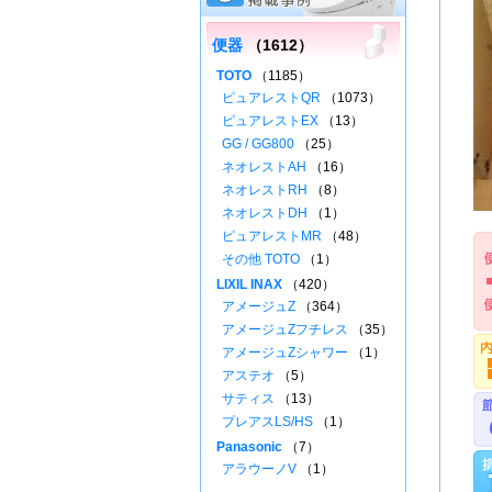
便器
（1612）
TOTO
（1185）
ピュアレストQR
（1073）
ピュアレストEX
（13）
GG / GG800
（25）
ネオレストAH
（16）
ネオレストRH
（8）
ネオレストDH
（1）
ピュアレストMR
（48）
その他 TOTO
（1）
LIXIL INAX
（420）
アメージュZ
（364）
アメージュZフチレス
（35）
アメージュZシャワー
（1）
アステオ
（5）
サティス
（13）
プレアスLS/HS
（1）
Panasonic
（7）
アラウーノV
（1）