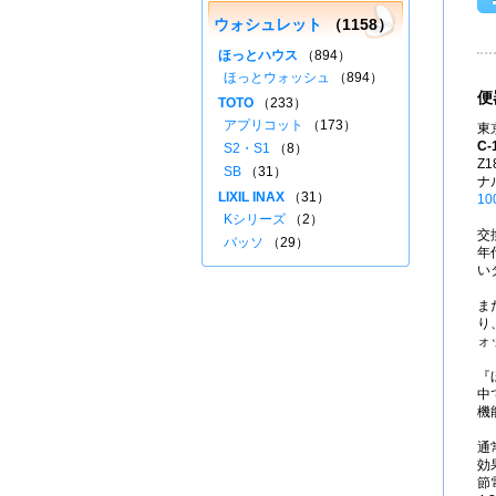
ウォシュレット
（1158）
ほっとハウス
（894）
ほっとウォッシュ
（894）
便
TOTO
（233）
アプリコット
（173）
東
C-
S2・S1
（8）
Z
SB
（31）
ナ
LIXIL INAX
（31）
10
Kシリーズ
（2）
交
パッソ
（29）
年
い
ま
り
ォ
『
中
機
通
効
節