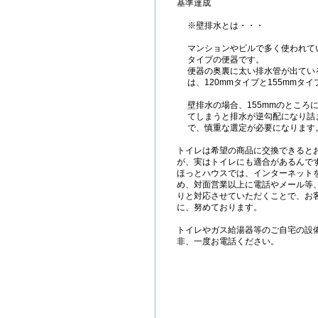
基準達成
※壁排水とは・・・
マンションやビルで多く使われて
タイプの便器です。
便器の奥裏に太い排水管が出てい
は、120mmタイプと155mmタ
壁排水の場合、155mmのところに
てしまうと排水が逆勾配になり詰
で、慎重な選定が必要になります
トイレは希望の商品に交換できると
が、実はトイレにも適合があるんで
ほっとハウスでは、インターネット
め、対面営業以上に電話やメール等
りと対応させていただくことで、お
に、努めております。
トイレやガス給湯器等のご自宅の設
非、一度お電話ください。