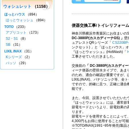
ウォシュレット
（1158）
ほっとハウス
（894）
ほっとウォッシュ
（894）
便器交換工事/トイレリフォー
TOTO
（233）
アプリコット
（173）
神奈川県横浜市青葉区にお住まいのS
DC-3880P(カスカディーナGS) 」
壁
S2・S1
（8）
ュアレストQRシリーズ「
CS220BP
SB
（31）
ンクセット) 」と「ほっとハウス」
LIXIL INAX
（31）
『ほっとウォッシュ』(HotWash)「
工事させていただきました。
Kシリーズ
（2）
パッソ
（29）
交換前の
「 DC-3880P(カスカディー
ィーナ便器の壁排水タイプで、あま
のため、適合の確認が重要ですが、ほ
LIXIL(INAX)、パナソニック等
ですので、的確に且つ、正確に適合
能です。
また、今回、設置させていただいたウ
『ほっとウォッシュ』には、通常節
節電モードというより、節電効果の
ります。
節電モードを使用することによって
4,300円もお得に使用することが可
※TOTO/INAX(1991~95年発売)