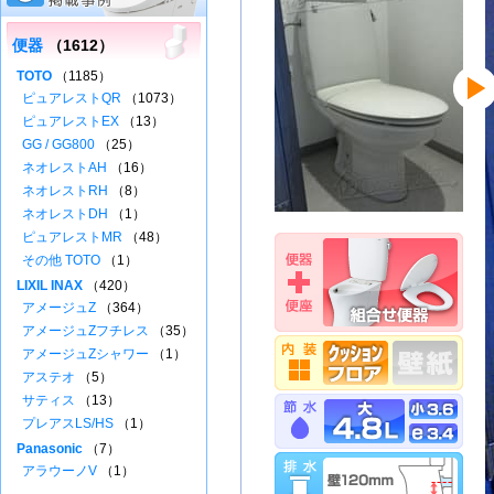
便器
（1612）
TOTO
（1185）
ピュアレストQR
（1073）
ピュアレストEX
（13）
GG / GG800
（25）
ネオレストAH
（16）
ネオレストRH
（8）
ネオレストDH
（1）
ピュアレストMR
（48）
その他 TOTO
（1）
LIXIL INAX
（420）
アメージュZ
（364）
アメージュZフチレス
（35）
アメージュZシャワー
（1）
アステオ
（5）
サティス
（13）
プレアスLS/HS
（1）
Panasonic
（7）
アラウーノV
（1）