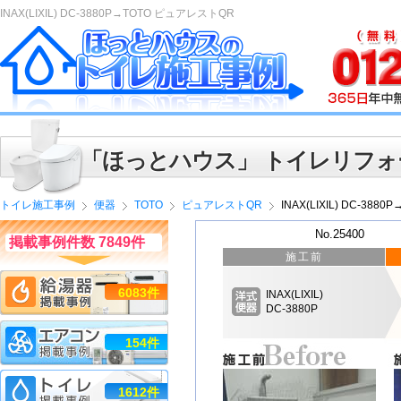
INAX(LIXIL) DC-3880P→TOTO ピュアレストQR
「ほっとハウス」 トイレリフォ
トイレ施工事例
便器
TOTO
ピュアレストQR
INAX(LIXIL) DC-38
No.25400
掲載事例件数 7849件
施工前
6083件
INAX(LIXIL)
DC-3880P
154件
1612件