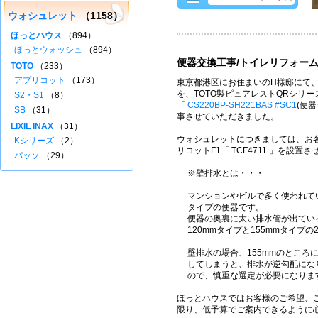
ウォシュレット
（1158）
ほっとハウス
（894）
ほっとウォッシュ
（894）
便器交換工事/トイレリフォー
TOTO
（233）
アプリコット
（173）
東京都港区にお住まいのH様邸にて、
を、TOTO製ピュアレストQRシリー
S2・S1
（8）
「
CS220BP-SH221BAS #SC1
(便
SB
（31）
事させていただきました。
LIXIL INAX
（31）
ウォシュレットにつきましては、お客
Kシリーズ
（2）
リコットF1「 TCF4711 」を設
パッソ
（29）
※壁排水とは・・・
マンションやビルで多く使われて
タイプの便器です。
便器の奥裏に太い排水管が出てい
120mmタイプと155mmタイプ
壁排水の場合、155mmのところに
してしまうと、排水が逆勾配にな
ので、慎重な選定が必要になりま
ほっとハウスではお客様のご希望、
限り、低予算でご案内できるように