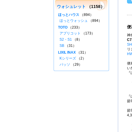
ウォシュレット
（1158）
ほっとハウス
（894）
ほっとウォッシュ
（894）
便
TOTO
（233）
アプリコット
（173）
神
S2・S1
（8）
C7
SH
SB
（31）
リ
LIXIL INAX
（31）
HW
Kシリーズ
（2）
便
パッソ
（29）
い
『
『
節
節
4