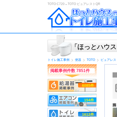
TOTO C720→TOTO ピュアレストQR
「ほっとハウス
トイレ施工事例
便器
TOTO
ピュアレス
掲載事例件数 7851件
6085件
154件
1612件