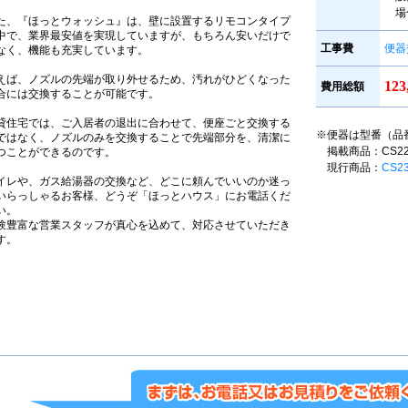
場
た、『ほっとウォッシュ』は、壁に設置するリモコンタイプ
中で、業界最安値を実現していますが、もちろん安いだけで
工事費
便器
なく、機能も充実しています。
えば、ノズルの先端が取り外せるため、汚れがひどくなった
12
費用総額
合には交換することが可能です。
貸住宅では、ご入居者の退出に合わせて、便座ごと交換する
※便器は型番（品
ではなく、ノズルのみを交換することで先端部分を、清潔に
掲載商品：CS220B
つことができるのです。
現行商品：
CS2
イレや、ガス給湯器の交換など、どこに頼んでいいのか迷っ
いらっしゃるお客様、どうぞ「ほっとハウス」にお電話くだ
い。
験豊富な営業スタッフが真心を込めて、対応させていただき
す。