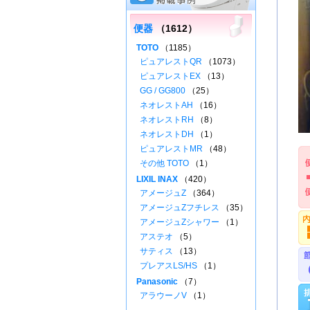
便器
（1612）
TOTO
（1185）
ピュアレストQR
（1073）
ピュアレストEX
（13）
GG / GG800
（25）
ネオレストAH
（16）
ネオレストRH
（8）
ネオレストDH
（1）
ピュアレストMR
（48）
その他 TOTO
（1）
LIXIL INAX
（420）
アメージュZ
（364）
アメージュZフチレス
（35）
アメージュZシャワー
（1）
アステオ
（5）
サティス
（13）
プレアスLS/HS
（1）
Panasonic
（7）
アラウーノV
（1）