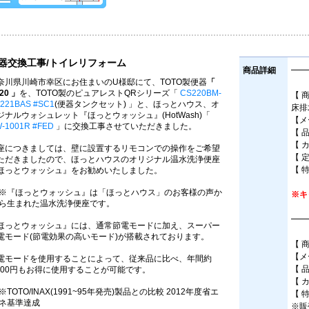
器交換工事/トイレリフォーム
商品詳細
━━
奈川県川崎市幸区にお住まいのU様邸にて、TOTO製便器
「
20 」
を、TOTO製のピュアレストQRシリーズ「
CS220BM-
【 
221BAS #SC1
(便器タンクセット) 」と、ほっとハウス、オ
床排
ジナルウォシュレット『ほっとウォッシュ』(HotWash)「
【メ
-1001R #FED
」に交換工事させていただきました。
【 
【 
座につきましては、壁に設置するリモコンでの操作をご希望
【 
ただきましたので、ほっとハウスのオリジナル温水洗浄便座
【 
ほっとウォッシュ』をお勧めいたしました。
※『ほっとウォッシュ』は「ほっとハウス」のお客様の声か
※キ
ら生まれた温水洗浄便座です。
━━
ほっとウォッシュ』には、通常節電モードに加え、スーパー
電モード(節電効果の高いモード)が搭載されております。
【 
【メ
電モードを使用することによって、従来品に比べ、年間約
【 
,300円もお得に使用することが可能です。
【 
※TOTO/INAX(1991~95年発売)製品との比較 2012年度省エ
【 
ネ基準達成
※販