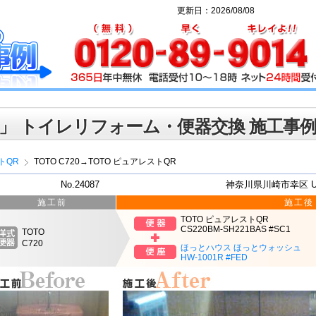
更新日：2026/08/08
」 トイレリフォーム・便器交換 施工事
トQR
TOTO C720→TOTO ピュアレストQR
No.24087
神奈川県川崎市幸区 
施工前
施工後
TOTO ピュアレストQR
CS220BM-SH221BAS #SC1
TOTO
C720
ほっとハウス ほっとウォッシュ
HW-1001R #FED