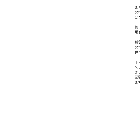
ま
の
は
例
場
賃
の
保
ト
て
さ
経
ま