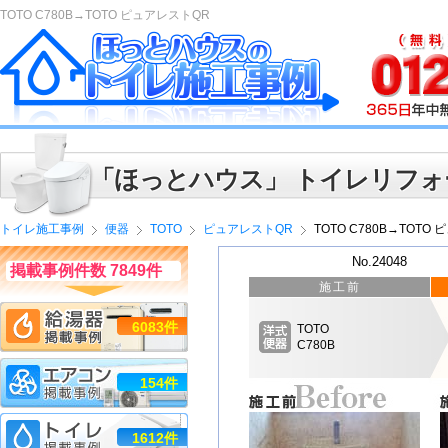
TOTO C780B→TOTO ピュアレストQR
「ほっとハウス」 トイレリフォ
トイレ施工事例
便器
TOTO
ピュアレストQR
TOTO C780B→TOTO
No.24048
掲載事例件数 7849件
施工前
6083件
TOTO
C780B
154件
1612件