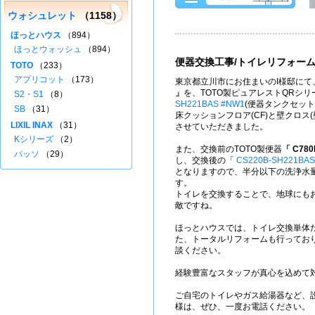
ウォシュレット
（1158）
ほっとハウス
（894）
ほっとウォッシュ
（894）
便器交換工事/トイレリフォー
TOTO
（233）
アプリコット
（173）
東京都立川市にお住まいのI様邸にて、
」
を、TOTO製ピュアレストQRシ
S2・S1
（8）
SH221BAS #NW1
(便器タンクセット
SB
（31）
床クッションフロア(CF)と壁クロス
LIXIL INAX
（31）
させていただきました。
Kシリーズ
（2）
また、交換前のTOTO製便器
「 C780
パッソ
（29）
し、交換後の「
CS220B-SH221BAS
となりますので、半分以下の洗浄水
す。
トイレを交換することで、地球にも
敵ですね。
ほっとハウスでは、トイレ交換単体
た、トータルリフォームも行ってお
談ください。
経験豊富なスタッフが真心を込めて
ご自宅のトイレやガス給湯器など、
様は、ぜひ、一度お電話ください。