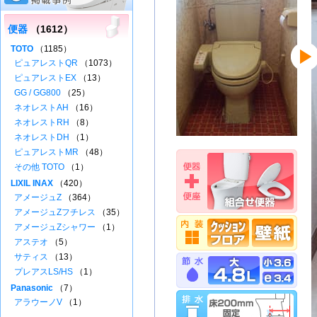
便器
（1612）
TOTO
（1185）
ピュアレストQR
（1073）
ピュアレストEX
（13）
GG / GG800
（25）
ネオレストAH
（16）
ネオレストRH
（8）
ネオレストDH
（1）
ピュアレストMR
（48）
その他 TOTO
（1）
LIXIL INAX
（420）
アメージュZ
（364）
アメージュZフチレス
（35）
アメージュZシャワー
（1）
アステオ
（5）
サティス
（13）
プレアスLS/HS
（1）
Panasonic
（7）
アラウーノV
（1）