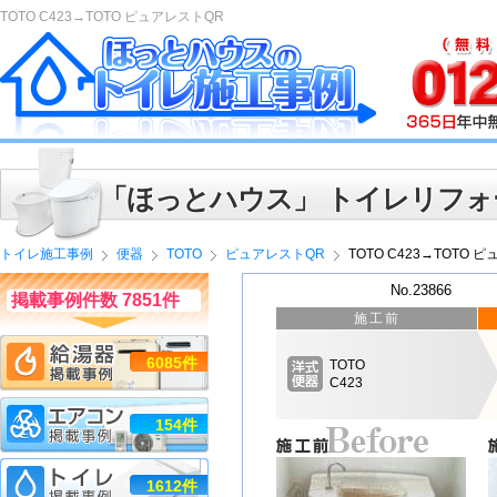
TOTO C423→TOTO ピュアレストQR
「ほっとハウス」 トイレリフォ
トイレ施工事例
便器
TOTO
ピュアレストQR
TOTO C423→TOTO 
No.23866
掲載事例件数 7851件
施工前
6085件
TOTO
C423
154件
1612件