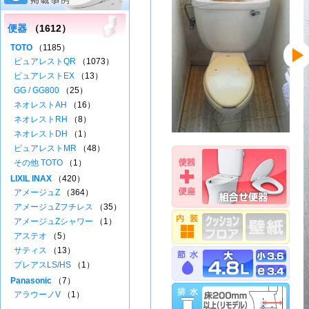
便器
（1612）
TOTO
（1185）
ピュアレストQR
（1073）
ピュアレストEX
（13）
GG / GG800
（25）
ネオレストAH
（16）
ネオレストRH
（8）
ネオレストDH
（1）
ピュアレストMR
（48）
その他 TOTO
（1）
LIXIL INAX
（420）
アメージュZ
（364）
アメージュZフチレス
（35）
アメージュZシャワー
（1）
アステオ
（5）
サティス
（13）
プレアスLS/HS
（1）
Panasonic
（7）
アラウーノV
（1）