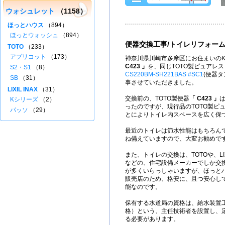
ウォシュレット
（1158）
ほっとハウス
（894）
ほっとウォッシュ
（894）
便器交換工事/トイレリフォー
TOTO
（233）
アプリコット
（173）
神奈川県川崎市多摩区にお住まいのK
C423 」
を、同じTOTO製ピュアレス
S2・S1
（8）
CS220BM-SH221BAS #SC1
(便器タ
SB
（31）
事させていただきました。
LIXIL INAX
（31）
交換前の、TOTO製便器
「 C423 」
Kシリーズ
（2）
ったのですが、現行品のTOTO製ピ
パッソ
（29）
とによりトイレ内スペースを広く保
最近のトイレは節水性能はもちろん
ね備えていますので、大変お勧めで
また、トイレの交換は、TOTOや、LIX
などの、住宅設備メーカーでしか交
が多くいらっしゃいますが、ほっと
販売店のため、格安に、且つ安心し
能なのです。
保有する水道局の資格は、給水装置
格）という、主任技術者を設置し、
る必要があります。