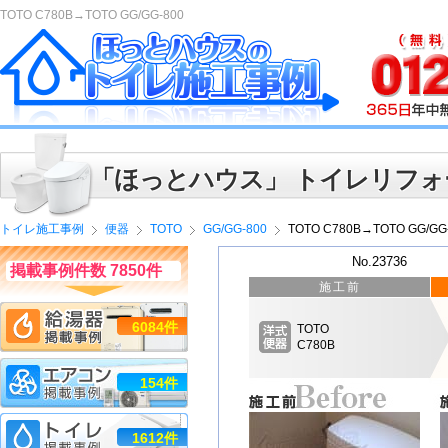
TOTO C780B→TOTO GG/GG-800
「ほっとハウス」 トイレリフォ
トイレ施工事例
便器
TOTO
GG/GG-800
TOTO C780B→TOTO GG/GG
No.23736
掲載事例件数 7850件
施工前
6084件
TOTO
C780B
154件
1612件