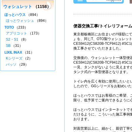
ウォシュレット
（1158）
ほっとハウス
（894）
ほっとウォッシュ
（894）
便器交換工事/トイレリフォー
TOTO
（233）
アプリコット
（173）
東京都板橋区にお住まいのY様邸にて
」
を、同じT、OTO製ウォシュレッ
S2・S1
（8）
CES9412(CS820B-TCF9412) 
SB
（31）
換工事させていただきました。
LIXIL INAX
（31）
交換後の、ウォシュレット一体型便
Kシリーズ
（2）
CES9412(CS820B-TCF9412) #
パッソ
（29）
一見、タンクがないように見えます
タンク式の一体型便器となります。
トイレ内を広く有効に使用したいと
したので、GGシリーズをお勧めい
ほっとハウスではお客様のご希望、
限り、低予算でご案内できるように
ほっとハウスではインターネットで
だけるように、こういった施工事例
おります。
対面営業以上に、細かく、親切丁寧