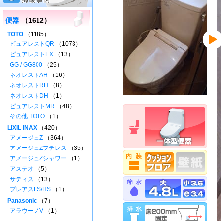
便器
（1612）
TOTO
（1185）
ピュアレストQR
（1073）
ピュアレストEX
（13）
GG / GG800
（25）
ネオレストAH
（16）
ネオレストRH
（8）
ネオレストDH
（1）
ピュアレストMR
（48）
その他 TOTO
（1）
LIXIL INAX
（420）
アメージュZ
（364）
アメージュZフチレス
（35）
アメージュZシャワー
（1）
アステオ
（5）
サティス
（13）
プレアスLS/HS
（1）
Panasonic
（7）
アラウーノV
（1）