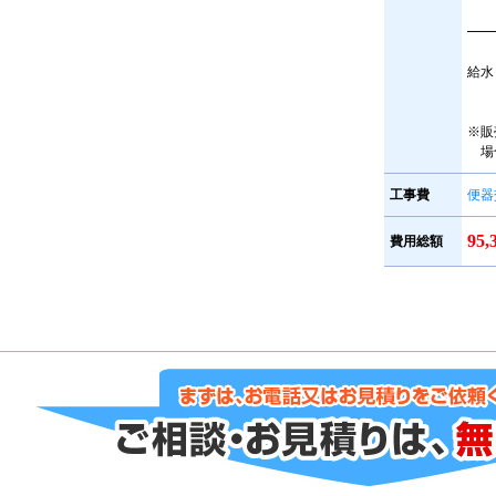
━━
給水
※販
場
工事費
便器
95
費用総額