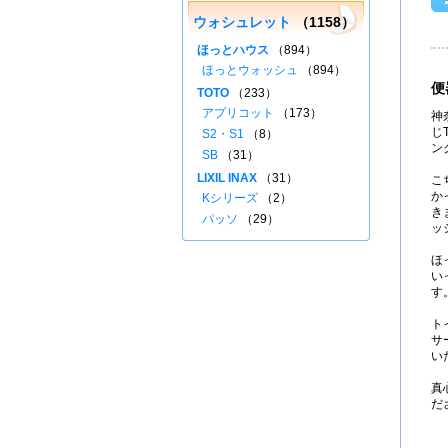
ウォシュレット
（1158）
ほっとハウス
（894）
ほっとウォッシュ
（894）
便
TOTO
（233）
アプリコット
（173）
神
じ
S2・S1
（8）
ン
SB
（31）
LIXIL INAX
（31）
こ
か
Kシリーズ
（2）
き
パッソ
（29）
ッ
ほ
い
す
ト
サ
い
真
だ