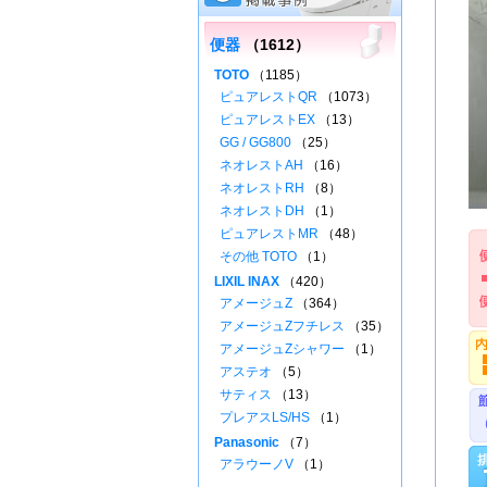
便器
（1612）
TOTO
（1185）
ピュアレストQR
（1073）
ピュアレストEX
（13）
GG / GG800
（25）
ネオレストAH
（16）
ネオレストRH
（8）
ネオレストDH
（1）
ピュアレストMR
（48）
その他 TOTO
（1）
LIXIL INAX
（420）
アメージュZ
（364）
アメージュZフチレス
（35）
アメージュZシャワー
（1）
アステオ
（5）
サティス
（13）
プレアスLS/HS
（1）
Panasonic
（7）
アラウーノV
（1）