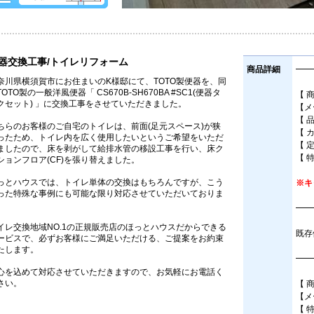
器交換工事/トイレリフォーム
商品詳細
━━
奈川県横須賀市にお住まいのK様邸にて、TOTO製便器を、同
TOTO製の一般洋風便器「 CS670B-SH670BA #SC1(便器タ
【 
クセット) 」に交換工事をさせていただきました。
【メ
【 品
ちらのお客様のご自宅のトイレは、前面(足元スペース)が狭
【 
ったため、トイレ内を広く使用したいというご希望をいただ
【 
ましたので、床を剥がして給排水管の移設工事を行い、床ク
【 
ションフロア(CF)を張り替えました。
っとハウスでは、トイレ単体の交換はもちろんですが、こう
※キ
った特殊な事例にも可能な限り対応させていただいておりま
。
━━
イレ交換地域NO.1の正規販売店のほっとハウスだからできる
既存
ービスで、必ずお客様にご満足いただける、ご提案をお約束
たします。
━━
心を込めて対応させていただきますので、お気軽にお電話く
さい。
【 
【メ
【 