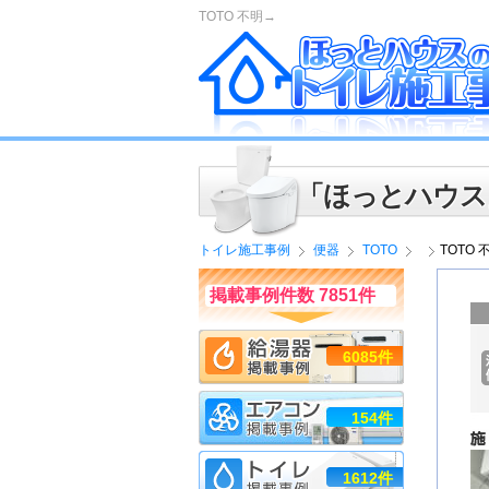
TOTO 不明→
「ほっとハウス
トイレ施工事例
便器
TOTO
TOTO 
掲載事例件数 7851件
6085件
154件
1612件