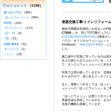
ウォシュレット
（1158）
ほっとハウス
（894）
ほっとウォッシュ
（894）
便器交換工事/トイレリフォー
TOTO
（233）
アプリコット
（173）
神奈川県横浜市旭区にお住まいのF様
C780B 」
を、同じTOTO製ピュアレ
S2・S1
（8）
CS220B-SH221BAS #SC1
(便器タ
SB
（31）
ハウス」オリジナルウォシュレット
LIXIL INAX
（31）
(HotWash)「
HW-1001R #FED
」に
した。
Kシリーズ
（2）
パッソ
（29）
施工途中の写真に写っているのは排
左上の床から立ち上がっている、シ
で、タンクとウォシュレットに水を
写真では管が残っていますが、交換
わりますので、見た目もスッキリと
また、便座につきましては、ほっと
ュレットの『ほっとウォシュ』をご
『ほっとウォシュ』は壁にリモコン
界最安値を実現していますが、もち
充実の機能も搭載しています。