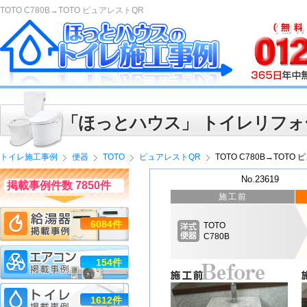
TOTO C780B→TOTO ピュアレストQR
「ほっとハウス」 トイレリフォ
トイレ施工事例
便器
TOTO
ピュアレストQR
TOTO C780B→TOTO
No.23619
掲載事例件数 7850件
施工前
6084件
TOTO
C780B
154件
1612件