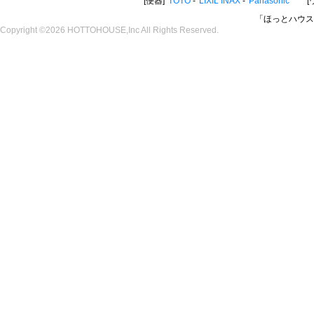
便器
TOTO
LIXIL INAX
Panasonic
「ほっとハウス
Copyright ©2026 HOTTOHOUSE,Inc All Rights Reserved.