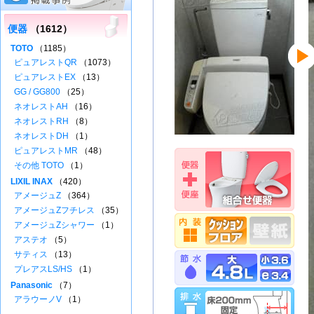
便器
（1612）
TOTO
（1185）
ピュアレストQR
（1073）
ピュアレストEX
（13）
GG / GG800
（25）
ネオレストAH
（16）
ネオレストRH
（8）
ネオレストDH
（1）
ピュアレストMR
（48）
その他 TOTO
（1）
LIXIL INAX
（420）
アメージュZ
（364）
アメージュZフチレス
（35）
アメージュZシャワー
（1）
アステオ
（5）
サティス
（13）
プレアスLS/HS
（1）
Panasonic
（7）
アラウーノV
（1）