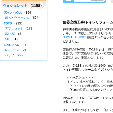
ウォシュレット
（1158）
ほっとハウス
（894）
ほっとウォッシュ
（894）
便器交換工事/トイレリフォー
TOTO
（233）
アプリコット
（173）
神奈川県横浜市南区にお住まいのB様
」
を、TOTO製ピュアレストQRシ
S2・S1
（8）
SH221BAS #SC1
(便器タンクセット
SB
（31）
だきました。
LIXIL INAX
（31）
交換前のINAX製
「 C-18S 」
は、19
Kシリーズ
（2）
便器で、TOTO製の｢C420｣や｢C7
パッソ
（29）
に普及した、便器となります。
この
「 C-18S 」
の排水芯は540mmのた
トイレ専用(リフォームタイプ)とい
※排水芯とは・・・
トイレの排水が流れていく、排水
ことでトイレの奥の壁(タンクの後
て何cmの位置にあるかというこ
INAXはリトイレ、TOTOはリモデ
は様々あります。
また、便座につきましては、「ほっ