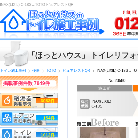
INAX(LIXIL) C-18S→TOTO ピュアレストQR
「ほっとハウス」 トイレリフォ
トイレ施工事例
便器
TOTO
ピュアレストQR
INAX(LIXIL) C-18S
No.23580
掲載事例件数 7849件
施工前
6083件
INAX(LIXIL)
C-18S
154件
1612件