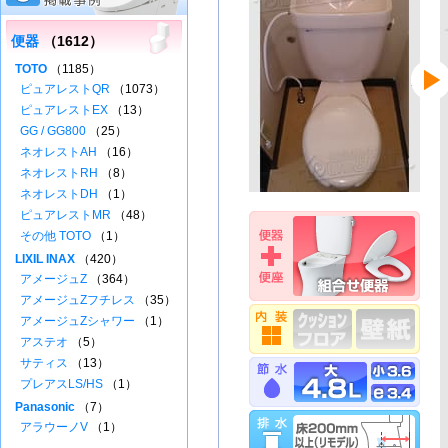
便器
（1612）
TOTO
（1185）
ピュアレストQR
（1073）
ピュアレストEX
（13）
GG / GG800
（25）
ネオレストAH
（16）
ネオレストRH
（8）
ネオレストDH
（1）
ピュアレストMR
（48）
その他 TOTO
（1）
LIXIL INAX
（420）
アメージュZ
（364）
アメージュZフチレス
（35）
アメージュZシャワー
（1）
アステオ
（5）
サティス
（13）
プレアスLS/HS
（1）
Panasonic
（7）
アラウーノV
（1）