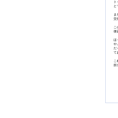
ト
と
ま
交
こ
便
ほ
や
だ
て
こ
担