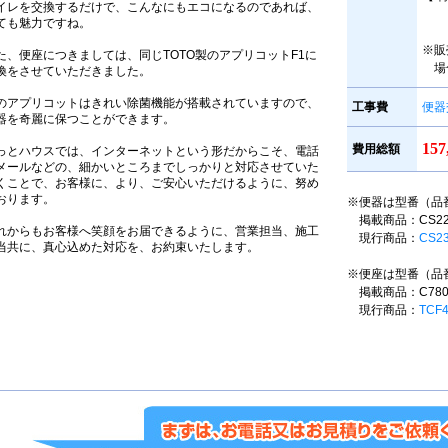
イレを交換するだけで、こんなにもエコになるのであれば、
ても魅力ですね。
※販
た、便座につきましては、同じTOTO製のアプリコットF1に
場
換をさせていただきました。
のアプリコットはきれい除菌機能が搭載されていますので、
工事費
便器
器を奇麗に保つことができます。
15
費用総額
っとハウスでは、インターネットという形だからこそ、電話
メールなどの、細かいところまでしっかりと対応させていた
くことで、お客様に、より、ご安心いただけるように、努め
おります。
※便器は型番（品
掲載商品：CS220B
れからもお客様へ笑顔をお届できるように、営業担当、施工
現行商品：
CS2
当共に、真心込めた対応を、お約束いたします。
※便座は型番（品
掲載商品：C780
現行商品：
TCF