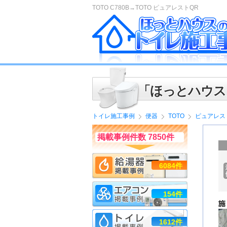
TOTO C780B→TOTO ピュアレストQR
「ほっとハウス
トイレ施工事例
便器
TOTO
ピュアレス
掲載事例件数 7850件
6084件
154件
1612件