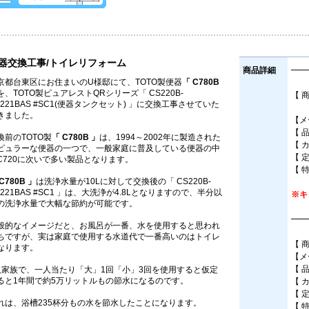
器交換工事/トイレリフォーム
商品詳細
━━
京都台東区にお住まいのU様邸にて、TOTO製便器
「 C780B
を、TOTO製ピュアレストQRシリーズ「 CS220B-
【 
H221BAS #SC1(便器タンクセット) 」に交換工事させていた
きました。
【メ
【 
換前のTOTO製
「 C780B 」
は、1994～2002年に製造された
【 
ピュラーな便器の一つで、一般家庭に普及している便器の中
【 
C720に次いで多い製品となります。
【 
C780B 」
は洗浄水量が10Lに対して交換後の「 CS220B-
H221BAS #SC1 」は、大洗浄が4.8Lとなりますので、半分以
※キ
の洗浄水量で大幅な節約が可能です。
━━
般的なイメージだと、お風呂が一番、水を使用すると思われ
ちですが、実は家庭で使用する水道代で一番高いのはトイレ
【 
なります。
【メ
【 
人家族で、一人当たり「大」1回「小」3回を使用すると仮定
ると1年間で約5万リットルもの節水になるのです。
【 
【 
れは、浴槽235杯分もの水を節水したことになります。
【 