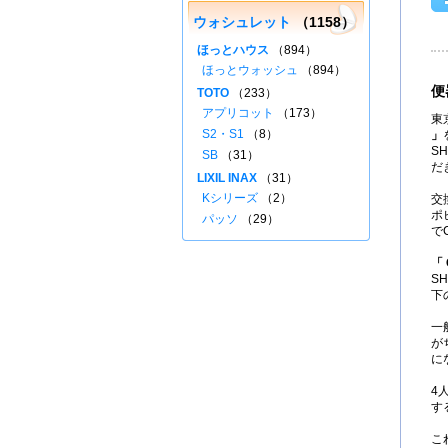
ウォシュレット
（1158）
ほっとハウス
（894）
ほっとウォッシュ
（894）
便
TOTO
（233）
アプリコット
（173）
東
S2・S1
（8）
」
S
SB
（31）
だ
LIXIL INAX
（31）
Kシリーズ
（2）
交
ポ
パッソ
（29）
で
「 
S
下
一
が
に
4
す
こ