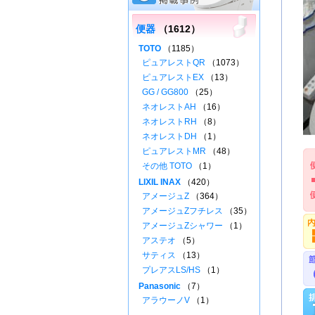
便器
（1612）
TOTO
（1185）
ピュアレストQR
（1073）
ピュアレストEX
（13）
GG / GG800
（25）
ネオレストAH
（16）
ネオレストRH
（8）
ネオレストDH
（1）
ピュアレストMR
（48）
その他 TOTO
（1）
LIXIL INAX
（420）
アメージュZ
（364）
アメージュZフチレス
（35）
アメージュZシャワー
（1）
アステオ
（5）
サティス
（13）
プレアスLS/HS
（1）
Panasonic
（7）
アラウーノV
（1）