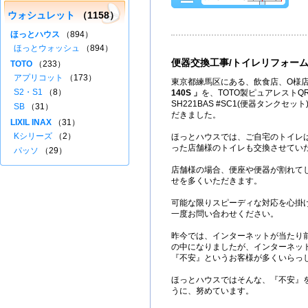
ウォシュレット
（1158）
ほっとハウス
（894）
ほっとウォッシュ
（894）
便器交換工事/トイレリフォー
TOTO
（233）
アプリコット
（173）
東京都練馬区にある、飲食店、O様店
S2・S1
（8）
140S 」
を、TOTO製ピュアレストQR
SH221BAS #SC1(便器タンクセ
SB
（31）
だきました。
LIXIL INAX
（31）
Kシリーズ
（2）
ほっとハウスでは、ご自宅のトイレ
った店舗様のトイレも交換させてい
パッソ
（29）
店舗様の場合、便座や便器が割れて
せを多くいただきます。
可能な限りスピーディな対応を心掛
一度お問い合わせください。
昨今では、インターネットが当たり
の中になりましたが、インターネッ
『不安』というお客様が多くいらっ
ほっとハウスではそんな、『不安』
うに、努めています。