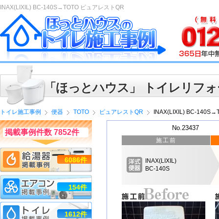
INAX(LIXIL) BC-140S→TOTO ピュアレストQR
「ほっとハウス」 トイレリフォ
トイレ施工事例
便器
TOTO
ピュアレストQR
INAX(LIXIL) BC-14
No.23437
掲載事例件数 7852件
施工前
6086件
INAX(LIXIL)
BC-140S
154件
1612件