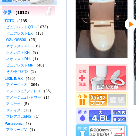
便器
（1612）
TOTO
（1185）
ピュアレストQR
（1073）
ピュアレストEX
（13）
GG / GG800
（25）
ネオレストAH
（16）
ネオレストRH
（8）
ネオレストDH
（1）
ピュアレストMR
（48）
その他 TOTO
（1）
LIXIL INAX
（420）
アメージュZ
（364）
アメージュZフチレス
（35）
アメージュZシャワー
（1）
アステオ
（5）
サティス
（13）
プレアスLS/HS
（1）
Panasonic
（7）
アラウーノV
（1）