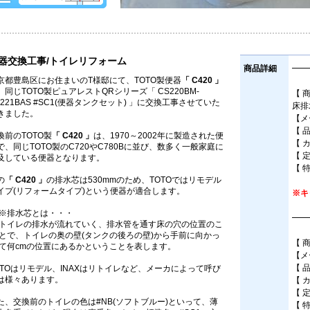
器交換工事/トイレリフォーム
商品詳細
━━
京都豊島区にお住まいのT様邸にて、TOTO製便器
「 C420 」
、同じTOTO製ピュアレストQRシリーズ「 CS220BM-
【 
H221BAS #SC1(便器タンクセット) 」に交換工事させていた
床排
きました。
【メ
【 
換前のTOTO製
「 C420 」
は、1970～2002年に製造された便
【 
で、同じTOTO製のC720やC780Bに並び、数多く一般家庭に
【 
及している便器となります。
【 
の
「 C420 」
の排水芯は530mmのため、TOTOではリモデル
イプ(リフォームタイプ)という便器が適合します。
※キ
※排水芯とは・・・
━━
トイレの排水が流れていく、排水管を通す床の穴の位置のこ
とで、トイレの奥の壁(タンクの後ろの壁)から手前に向かっ
【 
て何cmの位置にあるかということを表します。
【メ
【 
OTOはリモデル、INAXはリトイレなど、メーカによって呼び
は様々あります。
【 
【 
た、交換前のトイレの色は#NB(ソフトブルー)といって、薄
【 