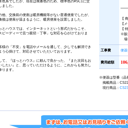
水色系でしたが、現在は廃番色のため、標準色の#SC1に交
しました。
━━
の他、交換前の便座は暖房機能等がない普通便座でしたが、
【 
換後は便座が温まるように、暖房便座を設置しました。
【メ
っとハウスでは、インターネットという形式だからこそ、
【 
スピーディーで且つ親切・丁寧」な対応を心がけておりま
※販
。
場
客様の「不安」を電話やメールを通して、少しでも解消でき
工事費
便器
よう心掛けて、対応させていただいております。
して、『ほっとハウス』に頼んで良かった、『また次回もお
10
費用総額
いしたい』と、思っていただけるように、これからも努力し
参ります。
※便器は型番（品
掲載商品：CS220B
現行商品：
CS2