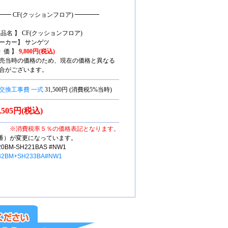
━━ CF(クッションフロア) ━━━━
商品名 】 CF(クッションフロア)
ーカー】 サンゲツ
特 価 】
9,800円(税込)
売当時の価格のため、現在の価格と異なる
合がございます。
交換工事費 一式
31,500円 (消費税5%当時)
6,505円(税込)
※消費税率５％の価格表記となります。
番）が変更になっています。
M-SH221BAS #NW1
32BM+SH233BA#NW1