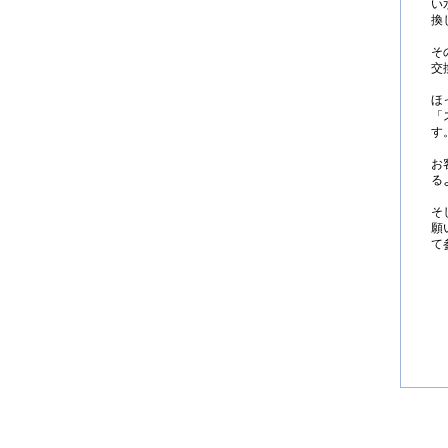
い
換
そ
交
ほ
「
す
お
る
そ
願
て