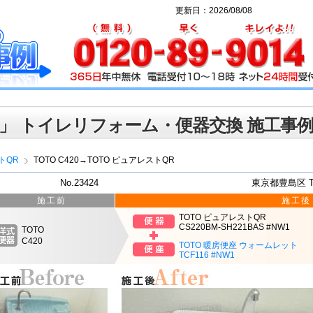
更新日：2026/08/08
」 トイレリフォーム・便器交換 施工事
トQR
TOTO C420→TOTO ピュアレストQR
No.23424
東京都豊島区 
施工前
施工後
TOTO ピュアレストQR
CS220BM-SH221BAS #NW1
TOTO
C420
TOTO 暖房便座 ウォームレット
TCF116 #NW1