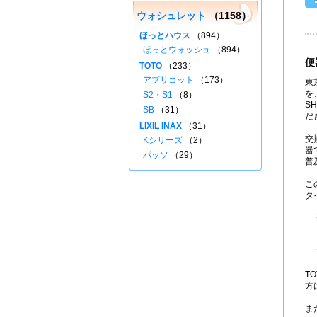
ウォシュレット
（1158）
ほっとハウス
（894）
ほっとウォッシュ
（894）
便
TOTO
（233）
アプリコット
（173）
東
を
S2・S1
（8）
S
SB
（31）
だ
LIXIL INAX
（31）
交
Kシリーズ
（2）
器
パッソ
（29）
普
こ
タ
T
方
ま