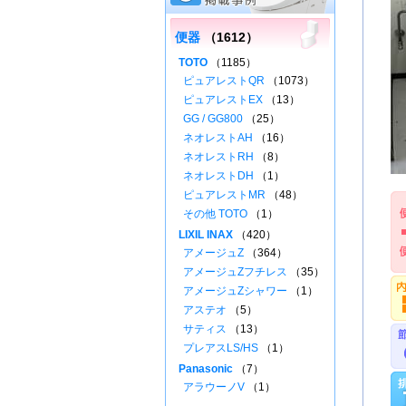
便器
（1612）
TOTO
（1185）
ピュアレストQR
（1073）
ピュアレストEX
（13）
GG / GG800
（25）
ネオレストAH
（16）
ネオレストRH
（8）
ネオレストDH
（1）
ピュアレストMR
（48）
その他 TOTO
（1）
LIXIL INAX
（420）
アメージュZ
（364）
アメージュZフチレス
（35）
アメージュZシャワー
（1）
アステオ
（5）
サティス
（13）
プレアスLS/HS
（1）
Panasonic
（7）
アラウーノV
（1）