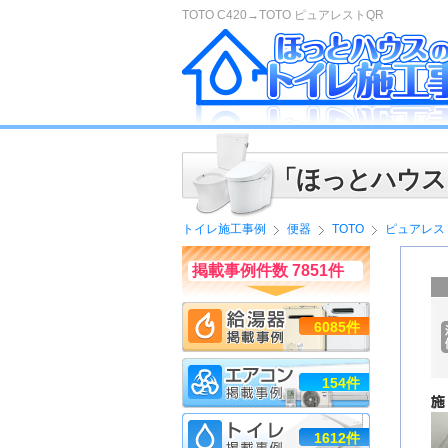
TOTO C420→TOTO ピュアレストQR
「ほっとハウス
トイレ施工事例
便器
TOTO
ピュアレス
掲載事例件数 7851件
6085件
154件
1612件