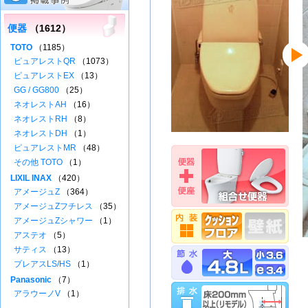
便器
（1612）
TOTO
（1185）
ピュアレストQR
（1073）
ピュアレストEX
（13）
GG / GG800
（25）
ネオレストAH
（16）
ネオレストRH
（8）
ネオレストDH
（1）
ピュアレストMR
（48）
その他 TOTO
（1）
LIXIL INAX
（420）
アメージュZ
（364）
アメージュZフチレス
（35）
アメージュZシャワー
（1）
アステオ
（5）
サティス
（13）
プレアスLS/HS
（1）
Panasonic
（7）
アラウーノV
（1）