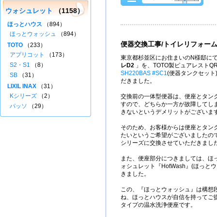
ウォシュレット
（1158）
ほっとハウス
（894）
ほっとウォッシュ
（894）
便器交換工事/トイレリフォー
TOTO
（233）
アプリコット
（173）
東京都杉並区にお住まいのN様邸にて
S2・S1
（8）
レD2
」を、TOTO製ピュアレストQ
SH220BAS #SC1
(便器タンクセット
SB
（31）
だきました。
LIXIL INAX
（31）
Kシリーズ
（2）
交換前の一体型便器は、便座とタン
すので、どちらか一方が故障してし
パッソ
（29）
きないというデメリットがございま
そのため、お客様からは便座とタン
たいというご希望がございましたので
シリーズに交換させていただきまし
また、便座部分につきましては、ほ
ォシュレット『HotWash』(ほっと
きました。
この、『ほっとウォッシュ』は構想
ね、ほっとハウスが自信を持ってご
タイプの温水洗浄便座です。