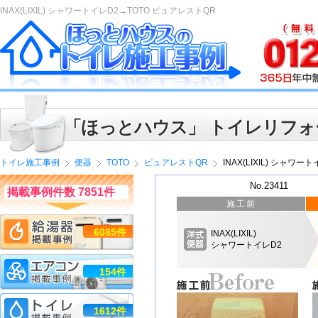
INAX(LIXIL) シャワートイレD2→TOTO ピュアレストQR
「ほっとハウス」 トイレリフォ
トイレ施工事例
便器
TOTO
ピュアレストQR
INAX(LIXIL) シャワ
No.23411
掲載事例件数 7851件
施工前
6085件
INAX(LIXIL)
シャワートイレD2
154件
1612件