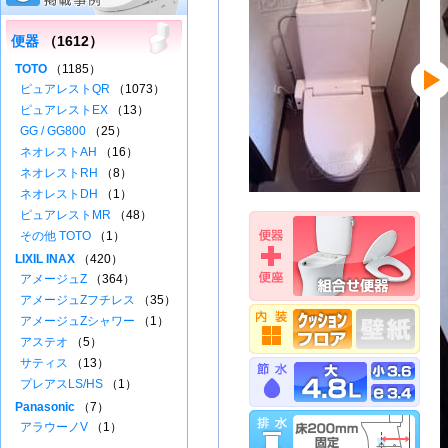
便器
（1612）
TOTO
（1185）
ピュアレストQR
（1073）
ピュアレストEX
（13）
GG / GG800
（25）
ネオレストAH
（16）
ネオレストRH
（8）
ネオレストDH
（1）
ピュアレストMR
（48）
その他 TOTO
（1）
LIXIL INAX
（420）
アメージュZ
（364）
アメージュZフチレス
（35）
アメージュZシャワー
（1）
アステオ
（5）
サティス
（13）
プレアスLS/HS
（1）
Panasonic
（7）
アラウーノV
（1）