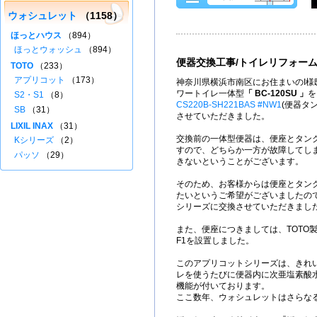
ウォシュレット
（1158）
ほっとハウス
（894）
ほっとウォッシュ
（894）
便器交換工事/トイレリフォー
TOTO
（233）
アプリコット
（173）
神奈川県横浜市南区にお住まいのI様邸
ワートイレ一体型
「 BC-120SU 」
を
S2・S1
（8）
CS220B-SH221BAS #NW1
(便器タ
SB
（31）
させていただきました。
LIXIL INAX
（31）
交換前の一体型便器は、便座とタン
Kシリーズ
（2）
すので、どちらか一方が故障してし
パッソ
（29）
きないということがございます。
そのため、お客様からは便座とタン
たいというご希望がございましたので
シリーズに交換させていただきまし
また、便座につきましては、TOTO
F1を設置しました。
このアプリコットシリーズは、きれ
レを使うたびに便器内に次亜塩素酸
機能が付いております。
ここ数年、ウォシュレットはさらな