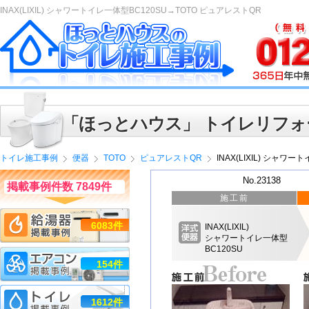
INAX(LIXIL) シャワートイレ一体型BC120SU→TOTO ピュアレストQR
「ほっとハウス」 トイレリフォ
トイレ施工事例
便器
TOTO
ピュアレストQR
INAX(LIXIL) シャワ
No.23138
掲載事例件数 7849件
施工前
6083件
INAX(LIXIL)
シャワートイレ一体型
BC120SU
154件
1612件