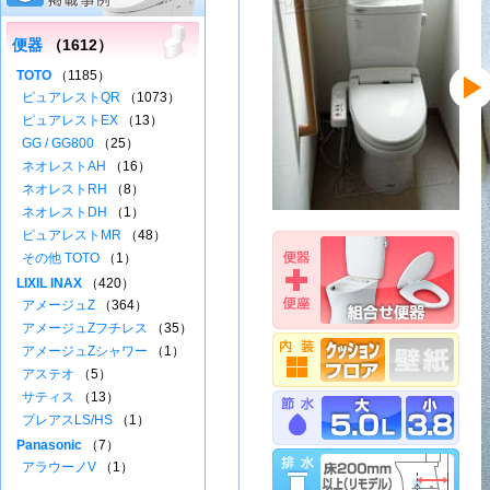
便器
（1612）
TOTO
（1185）
ピュアレストQR
（1073）
ピュアレストEX
（13）
GG / GG800
（25）
ネオレストAH
（16）
ネオレストRH
（8）
ネオレストDH
（1）
ピュアレストMR
（48）
その他 TOTO
（1）
LIXIL INAX
（420）
アメージュZ
（364）
アメージュZフチレス
（35）
アメージュZシャワー
（1）
アステオ
（5）
サティス
（13）
プレアスLS/HS
（1）
Panasonic
（7）
アラウーノV
（1）