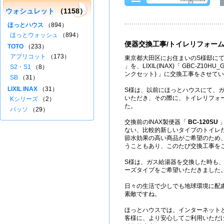
ウォシュレット
（1158）
ほっとハウス
（894）
ほっとウォッシュ
（894）
便器交換工事/トイレリフォー
TOTO
（233）
アプリコット
（173）
東京都大田区にお住まいのS様邸にて
」を、LIXIL(INAX)「 GBC-Z10HU_
S2・S1
（8）
ンクセット) 」に交換工事をさせて
SB
（31）
LIXIL INAX
（31）
S様は、以前にほっとハウスにて、
いただき、その際に、トイレリフォ
Kシリーズ
（2）
た。
パッソ
（29）
交換前のINAX製便器「
BC-120SU
」
ない、比較的新しいタイプのトイレ
節水効果の高い商品がご希望のため
うこともあり、このたび交換工事を
S様は、ガス給湯器を交換した時も
ーズタイプをご希望いただきました
日々の生活で少しでも地球環境に配
素敵ですね。
ほっとハウスでは、インターネット
客様に、より安心してご利用いただ