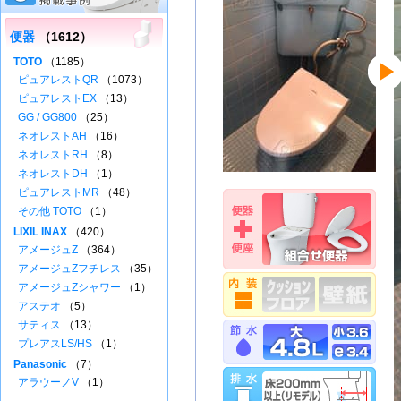
便器
（1612）
TOTO
（1185）
ピュアレストQR
（1073）
ピュアレストEX
（13）
GG / GG800
（25）
ネオレストAH
（16）
ネオレストRH
（8）
ネオレストDH
（1）
ピュアレストMR
（48）
その他 TOTO
（1）
LIXIL INAX
（420）
アメージュZ
（364）
アメージュZフチレス
（35）
アメージュZシャワー
（1）
アステオ
（5）
サティス
（13）
プレアスLS/HS
（1）
Panasonic
（7）
アラウーノV
（1）