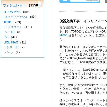
ウォシュレット
（1158）
ほっとハウス
（894）
ほっとウォッシュ
（894）
便器交換工事/トイレリフォー
TOTO
（233）
アプリコット
（173）
東京都目黒区にお住まいのT様邸にて
を、同じTOTO製のピュアレストQR
S2・S1
（8）
#NW1
(便器タンクセット) 」に交
SB
（31）
た。
LIXIL INAX
（31）
既存のトイレは、タンクがコーナー
Kシリーズ
（2）
で、比較的トイレ内の奥行きが狭い
パッソ
（29）
が、こちらのお客様のご自宅は、ト
でが1200mm(1m20cm)ありま
クではなく、一般洋風便器に交換さ
※トイレ内の寸法が1200mm(1m
が狭くなってしまいますので、現
イプに交換することをお勧めいた
また、便座(温水洗浄便座)について
へ交換をご希望でしたが、昨年交換
たので、そのまま、再使用すること
ほっとハウスでは、インターネット
客様との電話や、メールを細かく丁