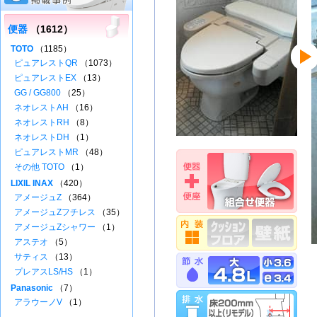
便器
（1612）
TOTO
（1185）
ピュアレストQR
（1073）
ピュアレストEX
（13）
GG / GG800
（25）
ネオレストAH
（16）
ネオレストRH
（8）
ネオレストDH
（1）
ピュアレストMR
（48）
その他 TOTO
（1）
LIXIL INAX
（420）
アメージュZ
（364）
アメージュZフチレス
（35）
アメージュZシャワー
（1）
アステオ
（5）
サティス
（13）
プレアスLS/HS
（1）
Panasonic
（7）
アラウーノV
（1）