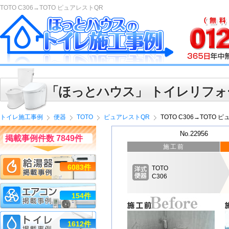
TOTO C306→TOTO ピュアレストQR
「ほっとハウス」 トイレリフォ
トイレ施工事例
便器
TOTO
ピュアレストQR
TOTO C306→TOTO 
No.22956
掲載事例件数 7849件
施工前
6083件
TOTO
C306
154件
1612件