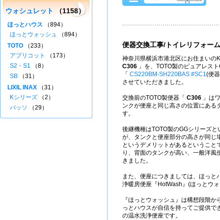
ウォシュレット
（1158）
ほっとハウス
（894）
ほっとウォッシュ
（894）
便器交換工事/トイレリフォー
TOTO
（233）
アプリコット
（173）
神奈川県横浜市港北区にお住まいのK
S2・S1
（8）
C306
」を、TOTO製のピュアレスト
「
CS220BM-SH220BAS #SC1
(便
SB
（31）
させていただきました。
LIXIL INAX
（31）
Kシリーズ
（2）
交換前のTOTO製便器「
C306
」は
ンクが便座と同じ高さの位置にある
パッソ
（29）
す。
後継機種はTOTO製のGGシリーズ
が、タンクと便座部分の高さが同じ
というデメリットがあるということ
り、背面のタンクが高い、一般洋風
きました。
また、便座につきましては、ほっと
浄暖房便座『HotWash』(ほっとウ
『ほっとウォッシュ』は構想段階か
っとハウスが自信を持ってご提供で
の温水洗浄便座です。