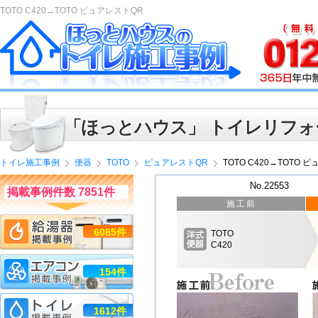
TOTO C420→TOTO ピュアレストQR
「ほっとハウス」 トイレリフォ
トイレ施工事例
便器
TOTO
ピュアレストQR
TOTO C420→TOTO 
No.22553
掲載事例件数 7851件
施工前
6085件
TOTO
C420
154件
1612件