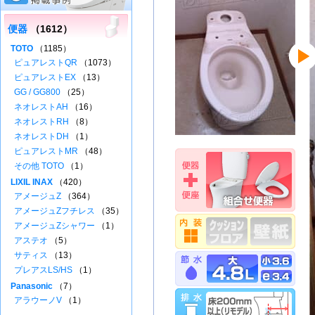
便器
（1612）
TOTO
（1185）
ピュアレストQR
（1073）
ピュアレストEX
（13）
GG / GG800
（25）
ネオレストAH
（16）
ネオレストRH
（8）
ネオレストDH
（1）
ピュアレストMR
（48）
その他 TOTO
（1）
LIXIL INAX
（420）
アメージュZ
（364）
アメージュZフチレス
（35）
アメージュZシャワー
（1）
アステオ
（5）
サティス
（13）
プレアスLS/HS
（1）
Panasonic
（7）
アラウーノV
（1）