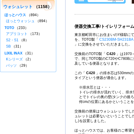
ウォシュレット
（1158）
ほっとハウス
（894）
ほっとウォッシュ
（894）
便器交換工事/トイレリフォー
TOTO
（233）
アプリコット
（173）
東京都町田市にお住まいのY様邸にて
を、TOTO製「
CS230BM-SH231BA
S2・S1
（8）
」に交換をさせていただきました。
SB
（31）
LIXIL INAX
（31）
交換前のTOTO製「
C420
」は1970
で、同じTOTO製のC720やC780
Kシリーズ
（2）
及している便器となります。
パッソ
（29）
この「
C420
」の排水芯は530mmの
タイプという便器が適合します。
※排水芯とは・・・
トイレの排水が流れていく、排水
とでトイレの奥の壁(タンクの後ろ
何cmの位置にあるかということ
交換前の便座はウォシュレットでし
ュレットは必要ないということでし
し)を設置しました。
ほっとハウスでは、お客様のご希望