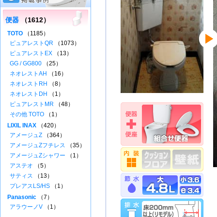
便器
（1612）
TOTO
（1185）
ピュアレストQR
（1073）
ピュアレストEX
（13）
GG / GG800
（25）
ネオレストAH
（16）
ネオレストRH
（8）
ネオレストDH
（1）
ピュアレストMR
（48）
その他 TOTO
（1）
LIXIL INAX
（420）
アメージュZ
（364）
アメージュZフチレス
（35）
アメージュZシャワー
（1）
アステオ
（5）
サティス
（13）
プレアスLS/HS
（1）
Panasonic
（7）
アラウーノV
（1）