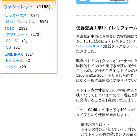
ウォシュレット
（1158）
ほっとハウス
（894）
ほっとウォッシュ
（894）
便器交換工事/トイレリフォー
TOTO
（233）
アプリコット
（173）
東京都府中市にお住まいのW様邸にて
S2・S1
（8）
を、TOTO製のピュアレストQRシ
SH231BA #SC1
(便器タンクセット)
SB
（31）
だきました。
LIXIL INAX
（31）
Kシリーズ
（2）
既存のトイレはタンクがコーナーに
比較的トイレ内の奥行きが狭い場合
パッソ
（29）
こちらのお客様のご自宅はトイレの
1200mm(1m20cm)ありました
はなく一般洋風便器に交換させてい
※トイレ内の寸法が1200mm(1m2
狭くなってしまいますので、現在と
に交換することをお勧めいたします
この「
C140
」の排水芯は490mm
タイプという便器が適合します。
※排水芯とは・・・
トイレの排水が流れていく、排水
とでトイレの奥の壁(タンクの後ろ