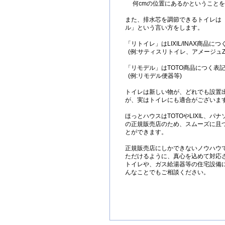
何cmの位置にあるかということ
また、排水芯を調節できるトイレは
ル」という言い方をします。
「リトイレ」はLIXIL/INAX商品につ
(例:サティスリトイレ、アメージュZ
「リモデル」はTOTO商品につく表
(例:リモデル便器等)
トイレは新しい物が、どれでも設置
が、実はトイレにも適合がございま
ほっとハウスはTOTOやLIXIL、
の正規販売店のため、スムーズに且
とができます。
正規販売店にしかできないノウハウ
ただけるように、真心を込めて対応
トイレや、ガス給湯器等の住宅設備
んなことでもご相談ください。