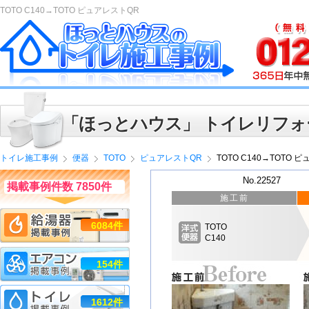
TOTO C140→TOTO ピュアレストQR
「ほっとハウス」 トイレリフォ
トイレ施工事例
便器
TOTO
ピュアレストQR
TOTO C140→TOTO 
No.22527
掲載事例件数 7850件
施工前
6084件
TOTO
C140
154件
1612件