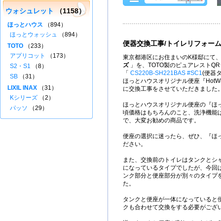
ウォシュレット
（1158）
ほっとハウス
（894）
ほっとウォッシュ
（894）
便器交換工事/トイレリフォー
TOTO
（233）
アプリコット
（173）
東京都港区にお住まいのK様邸にて、
ズ
」を、TOTO製のピュアレストQ
S2・S1
（8）
「
CS220B-SH221BAS #SC1
(便器
SB
（31）
ほっとハウスオリジナル便座『HotWa
LIXIL INAX
（31）
に交換工事をさせていただきました
Kシリーズ
（2）
ほっとハウスオリジナル便座の『ほ
パッソ
（29）
頃価格はもちろんのこと、洗浄機能
で、大変お勧めの商品です。
便座の選択に迷ったら、ぜひ、『ほ
ださい。
また、交換前のトイレはタンクとシャ
になっているタイプでしたが、今回
ンク部分と便座部分が別々のタイプ
た。
タンクと便座が一体になっていると
クも合わせて交換をする必要がござ