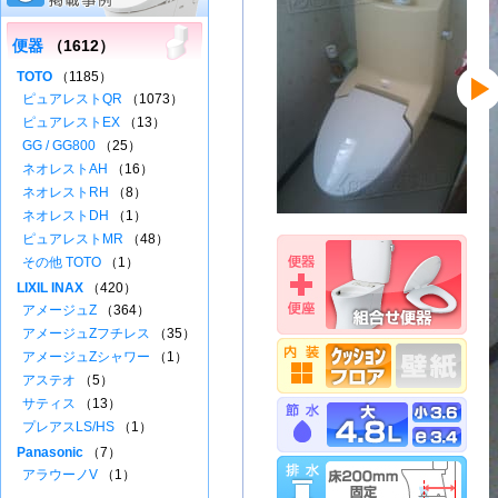
便器
（1612）
TOTO
（1185）
ピュアレストQR
（1073）
ピュアレストEX
（13）
GG / GG800
（25）
ネオレストAH
（16）
ネオレストRH
（8）
ネオレストDH
（1）
ピュアレストMR
（48）
その他 TOTO
（1）
LIXIL INAX
（420）
アメージュZ
（364）
アメージュZフチレス
（35）
アメージュZシャワー
（1）
アステオ
（5）
サティス
（13）
プレアスLS/HS
（1）
Panasonic
（7）
アラウーノV
（1）