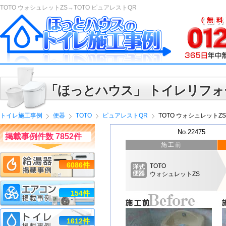
TOTO ウォシュレットZS→TOTO ピュアレストQR
「ほっとハウス」 トイレリフォ
トイレ施工事例
便器
TOTO
ピュアレストQR
TOTO ウォシュレットZ
No.22475
掲載事例件数 7852件
施工前
6086件
TOTO
ウォシュレットZS
154件
1612件