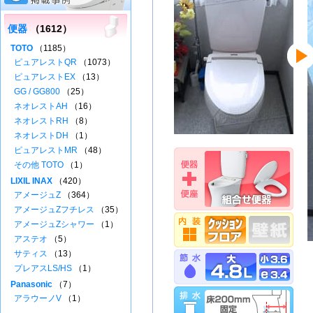
便器
（1612）
TOTO
（1185）
ピュアレストQR
（1073）
ピュアレストEX
（13）
GG / GG800
（25）
ネオレストAH
（16）
ネオレストRH
（8）
ネオレストDH
（1）
ピュアレストMR
（48）
その他 TOTO
（1）
LIXIL INAX
（420）
アメージュZ
（364）
アメージュZフチレス
（35）
アメージュZシャワー
（1）
アステオ
（5）
サティス
（13）
プレアスLS/HS
（1）
Panasonic
（7）
アラウーノV
（1）