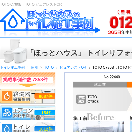
TOTO C780B→TOTO ピュアレストQR
「ほっとハウス」 トイレリフォ
トイレ施工事例
便器
TOTO
ピュアレストQR
TOTO C780B→TOTO
No.22449
掲載事例件数 7853件
施工前
6087件
TOTO
C780B
154件
1612件