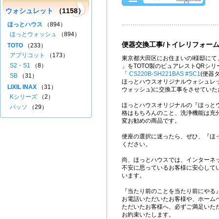
ウォシュレット
（1158）
ほっとハウス
（894）
ほっとウォッシュ
（894）
便器交換工事/トイレリフォー
TOTO
（233）
アプリコット
（173）
東京都大田区にお住まいのI様邸にて、
S2・S1
（8）
」をTOTO製のピュアレストQRシリ
「
CS220B-SH221BAS #SC1
(便器
SB
（31）
ほっとハウスオリジナルウォシュレット
LIXIL INAX
（31）
ウォッシュ)に交換工事をさせていた
Kシリーズ
（2）
ほっとハウスオリジナルの『ほっと
パッソ
（29）
格はもちろんのこと、洗浄機能は充
変お勧めの商品です。
便座の選択に迷ったら、ぜひ、『ほ
ください。
尚、ほっとハウスでは、インターネ
不安に思っているお客様に安心して
います。
『当たり前のことを当たり前にやる
お電話いただいたお客様や、ホーム
ただいたお客様へ、必ずご満足いた
お約束いたします。