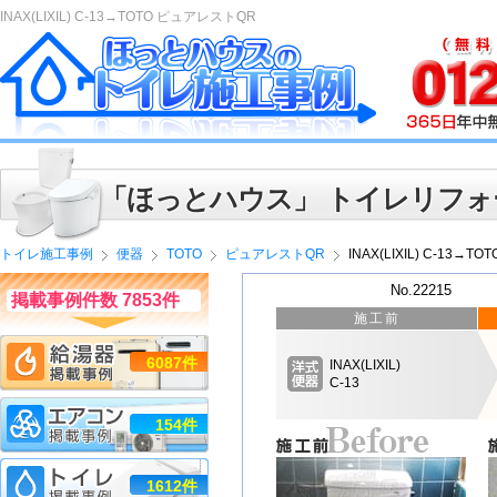
INAX(LIXIL) C-13→TOTO ピュアレストQR
「ほっとハウス」 トイレリフォ
トイレ施工事例
便器
TOTO
ピュアレストQR
INAX(LIXIL) C-13→
No.22215
掲載事例件数 7853件
施工前
6087件
INAX(LIXIL)
C-13
154件
1612件