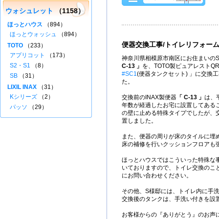
ウォシュレット
（1158）
ほっとハウス
（894）
ほっとウォッシュ
（894）
便器交換工事/トイレリフォー
TOTO
（233）
アプリコット
（173）
神奈川県相模原市南区にお住まいのS
S2・S1
（8）
C-13 」
を、TOTO製ピュアレストQ
#SC1
(便器タンクセット) 」に交換
SB
（31）
た。
LIXIL INAX
（31）
Kシリーズ
（2）
交換前のINAX製便器
「 C-13 」
は、
年数が経過したお宅に設置してある
パッソ
（29）
の壁に止める特殊タイプでしたが、
置しました。
また、便器の周りが床のタイルに埋
床の補修を行いクッションフロアも
ほっとハウスではこういった特殊な
いておりますので、トイレ交換のこ
にお問い合わせください。
その他、S様邸には、トイレ内に手
交換後のタンクは、手洗い付きを設
お客様からの『ありがとう』のお声