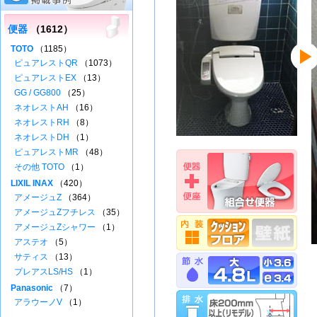
便器
（1612）
TOTO
（1185）
ピュアレストQR
（1073）
ピュアレストEX
（13）
GG / GG800
（25）
ネオレストAH
（16）
ネオレストRH
（8）
ネオレストDH
（1）
ピュアレストMR
（48）
その他 TOTO
（1）
LIXIL INAX
（420）
アメージュZ
（364）
アメージュZフチレス
（35）
アメージュZシャワー
（1）
アステオ
（5）
サティス
（13）
プレアスLS/HS
（1）
Panasonic
（7）
アラウーノV
（1）