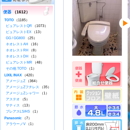
便器
（1612）
TOTO
（1185）
ピュアレストQR
（1073）
ピュアレストEX
（13）
GG / GG800
（25）
ネオレストAH
（16）
ネオレストRH
（8）
ネオレストDH
（1）
ピュアレストMR
（48）
その他 TOTO
（1）
LIXIL INAX
（420）
アメージュZ
（364）
アメージュZフチレス
（35）
アメージュZシャワー
（1）
アステオ
（5）
サティス
（13）
プレアスLS/HS
（1）
Panasonic
（7）
アラウーノV
（1）