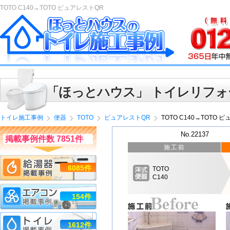
TOTO C140→TOTO ピュアレストQR
「ほっとハウス」 トイレリフォ
トイレ施工事例
便器
TOTO
ピュアレストQR
TOTO C140→TOTO 
No.22137
掲載事例件数 7851件
施工前
6085件
TOTO
C140
154件
1612件