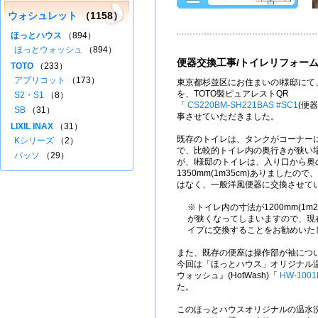
ウォシュレット
（1158）
ほっとハウス
（894）
ほっとウォッシュ
（894）
便器交換工事/トイレリフォー
TOTO
（233）
アプリコット
（173）
東京都杉並区にお住まいのI様邸にて、
を、TOTO製ピュアレストQR
S2・S1
（8）
「
CS220BM-SH221BAS #SC1
(便
SB
（31）
事させていただきました。
LIXIL INAX
（31）
既存のトイレは、タンクがコーナー
Kシリーズ
（2）
で、比較的トイレ内の奥行きが狭い
パッソ
（29）
が、I様邸のトイレは、入り口から奥
1350mm(1m35cm)ありました
はなく、一般洋風便器に交換させて
※トイレ内の寸法が1200mm(1m
が狭くなってしまいますので、現
イプに交換することをお勧めいた
また、既存の便座は操作部が袖につ
今回は「ほっとハウス」オリジナル
ウォッシュ』(HotWash)「
HW-1001
た。
このほっとハウスオリジナルの温水