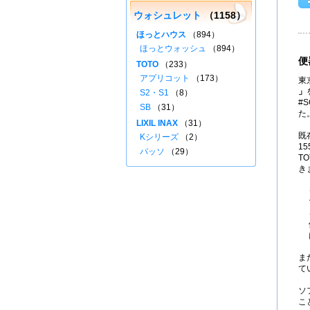
ウォシュレット
（1158）
ほっとハウス
（894）
ほっとウォッシュ
（894）
便
TOTO
（233）
アプリコット
（173）
東
」
S2・S1
（8）
#
SB
（31）
た
LIXIL INAX
（31）
既
Kシリーズ
（2）
1
パッソ
（29）
T
き
ま
て
ソ
こ