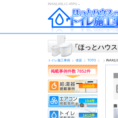
INAX(LIXIL) C-45PU→
「ほっとハウス
トイレ施工事例
便器
TOTO
INAX(L
掲載事例件数 7852件
6086件
154件
1612件