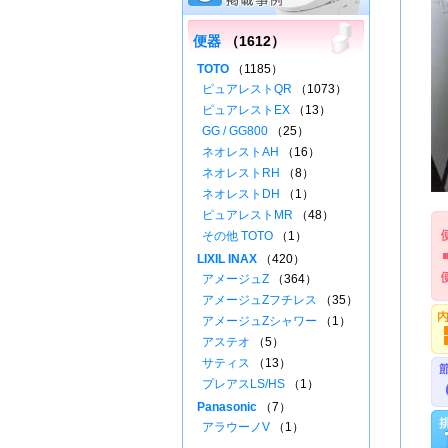
便器
（1612）
TOTO
（1185）
ピュアレストQR
（1073）
ピュアレストEX
（13）
GG / GG800
（25）
ネオレストAH
（16）
ネオレストRH
（8）
ネオレストDH
（1）
ピュアレストMR
（48）
その他 TOTO
（1）
LIXIL INAX
（420）
アメージュZ
（364）
アメージュZフチレス
（35）
アメージュZシャワー
（1）
アステオ
（5）
サティス
（13）
プレアスLS/HS
（1）
Panasonic
（7）
アラウーノV
（1）