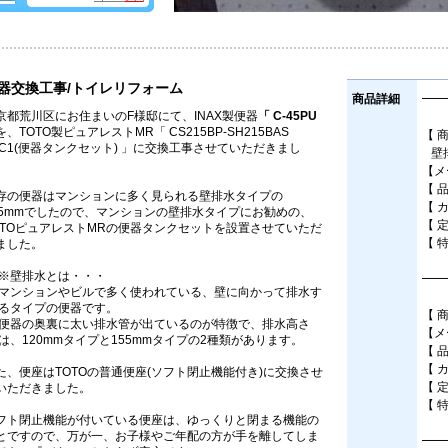
器交換工事/トイレリフォーム
商品詳細
━━
京都荒川区にお住まいのF様邸にて、INAX製便器
「 C-45PU
を、TOTO製ピュアレストMR「 CS215BP-SH215BAS
【 
SC1(便器タンクセット) 」に交換工事させていただきまし
壁排
。
【メ
【 品
存の便器はマンションに多く見られる壁排水タイプの
【 
55mmでしたので、マンションの壁排水タイプにお勧めの、
【 
OTOピュアレストMRの便器タンクセットを設置させていただ
【 
ました。
※壁排水とは・・・
━━
マンションやビルで多く使われている、壁に向かって排水す
るタイプの便器です。
【 
便器の奥裏に太い排水管が出ているのが特徴で、排水高さ
【メ
は、120mmタイプと155mmタイプの2種類があります。
【 
【 
た、便座はTOTOの普通便座(ソフト閉止機能付き)に交換させ
【 
いただきました。
【 
フト閉止機能が付いている便座は、ゆっくりと閉まる機能の
とですので、万が一、お子様やご年配の方が手を離してしま
━━