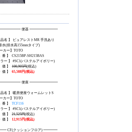
━━━━━━ 便器 ━━━━━━━━
商品名 】 ピュアレストMR 手洗あり
水(排水高155mmタイプ)
ーカー】TOTO
 番 】 CS215BP-SH215BAS
カラー 】 #SC1(パステルアイボリー)
定 価 】
100,905円
(税込)
特 価 】
65,588円(税込)
━━━━━━ 便座 ━━━━━━━━
商品名 】 暖房便座ウォームレットS
ーカー】TOTO
品 番 】
TCF116
カラー 】 #SC1(パステルアイボリー)
定 価 】
21,525円
(税込)
特 価 】
12,915円(税込)
━━ CF(クッションフロア) ━━━━