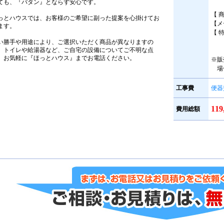
ても、『バタン』とならず安心です。
【 
っとハウスでは、お客様のご希望に副った提案を心掛けてお
【メ
ます。
【 
い勝手や用途により、ご選択いただく商品が異なりますの
、トイレや給湯器など、ご自宅の設備についてご不明な点
、お気軽に『ほっとハウス』までお電話ください。
※販
場
工事費
便器
11
費用総額