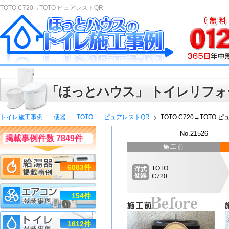
TOTO C720→TOTO ピュアレストQR
「ほっとハウス」 トイレリフォ
トイレ施工事例
便器
TOTO
ピュアレストQR
TOTO C720→TOTO 
No.21526
掲載事例件数 7849件
施工前
6083件
TOTO
C720
154件
1612件