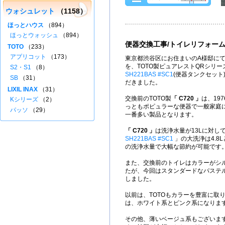
ウォシュレット
（1158）
ほっとハウス
（894）
ほっとウォッシュ
（894）
便器交換工事/トイレリフォー
TOTO
（233）
アプリコット
（173）
東京都渋谷区にお住まいのA様邸にて
を、TOTO製ピュアレストQRシリー
S2・S1
（8）
SH221BAS #SC1
(便器タンクセット
SB
（31）
だきました。
LIXIL INAX
（31）
交換前のTOTO製
「 C720 」
は、19
Kシリーズ
（2）
っともポピュラーな便器で一般家庭
パッソ
（29）
一番多い製品となります。
「 C720 」
は洗浄水量が13Lに対し
SH221BAS #SC1
」の大洗浄は4.8
の洗浄水量で大幅な節約が可能です
また、交換前のトイレはカラーがシルキ
たが、今回はスタンダードなパステルア
しました。
以前は、TOTOもカラーを豊富に取
は、ホワイト系とピンク系になりま
その他、薄いベージュ系もございま