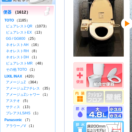
便器
（1612）
TOTO
（1185）
ピュアレストQR
（1073）
ピュアレストEX
（13）
GG / GG800
（25）
ネオレストAH
（16）
ネオレストRH
（8）
ネオレストDH
（1）
ピュアレストMR
（48）
その他 TOTO
（1）
LIXIL INAX
（420）
アメージュZ
（364）
アメージュZフチレス
（35）
アメージュZシャワー
（1）
アステオ
（5）
サティス
（13）
プレアスLS/HS
（1）
Panasonic
（7）
アラウーノV
（1）