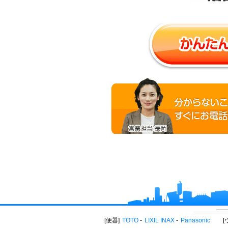
便器
TOTO
LIXIL INAX
Panasonic